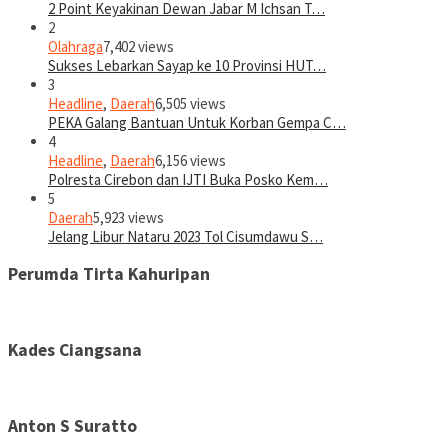
2 Point Keyakinan Dewan Jabar M Ichsan T…
2
Olahraga
7,402 views
Sukses Lebarkan Sayap ke 10 Provinsi HUT…
3
Headline
,
Daerah
6,505 views
PEKA Galang Bantuan Untuk Korban Gempa C…
4
Headline
,
Daerah
6,156 views
Polresta Cirebon dan IJTI Buka Posko Kem…
5
Daerah
5,923 views
Jelang Libur Nataru 2023 Tol Cisumdawu S…
Perumda Tirta Kahuripan
Kades Ciangsana
Anton S Suratto