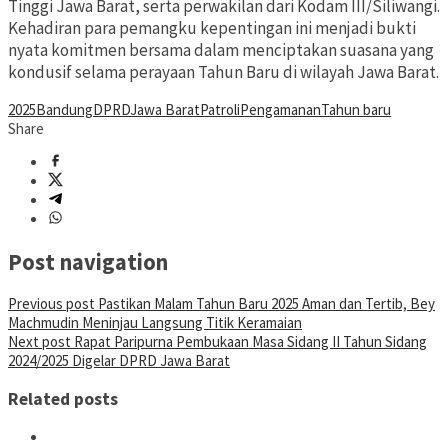
Tinggi Jawa Barat, serta perwakilan dari Kodam III/Siliwangi.
Kehadiran para pemangku kepentingan ini menjadi bukti
nyata komitmen bersama dalam menciptakan suasana yang
kondusif selama perayaan Tahun Baru di wilayah Jawa Barat.
2025
Bandung
DPRD
Jawa Barat
Patroli
Pengamanan
Tahun baru
Share
Post navigation
Previous post
Pastikan Malam Tahun Baru 2025 Aman dan Tertib, Bey
Machmudin Meninjau Langsung Titik Keramaian
Next post
Rapat Paripurna Pembukaan Masa Sidang II Tahun Sidang
2024/2025 Digelar DPRD Jawa Barat
Related posts