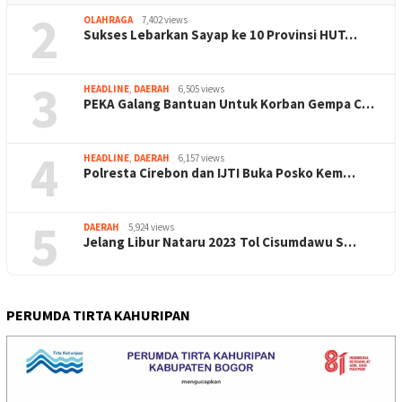
2
OLAHRAGA
7,402 views
Sukses Lebarkan Sayap ke 10 Provinsi HUT…
3
HEADLINE
,
DAERAH
6,505 views
PEKA Galang Bantuan Untuk Korban Gempa C…
4
HEADLINE
,
DAERAH
6,157 views
Polresta Cirebon dan IJTI Buka Posko Kem…
5
DAERAH
5,924 views
Jelang Libur Nataru 2023 Tol Cisumdawu S…
PERUMDA TIRTA KAHURIPAN