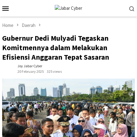
Skip
Mobile
to
Menu
content
Home
Daerah
Gubernur Dedi Mulyadi Tegaskan
Komitmennya dalam Melakukan
Efisiensi Anggaran Tepat Sasaran
Joy Jabar Cyber
20 February 2025
325 views