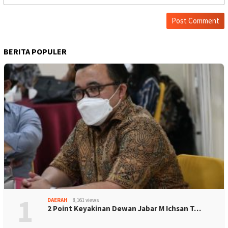
BERITA POPULER
1
DAERAH
8,161 views
2 Point Keyakinan Dewan Jabar M Ichsan T…