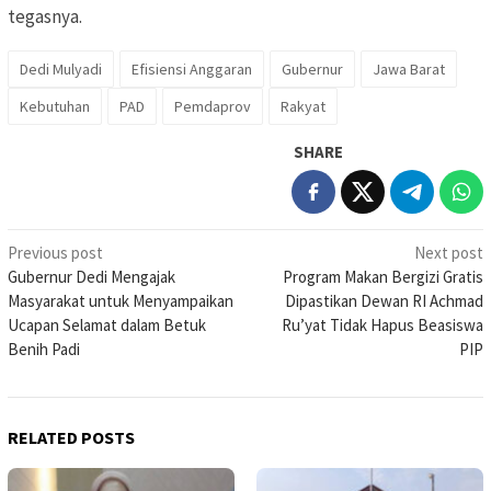
tegasnya.
Dedi Mulyadi
Efisiensi Anggaran
Gubernur
Jawa Barat
Kebutuhan
PAD
Pemdaprov
Rakyat
SHARE
Post
Previous post
Next post
Gubernur Dedi Mengajak
Program Makan Bergizi Gratis
navigation
Masyarakat untuk Menyampaikan
Dipastikan Dewan RI Achmad
Ucapan Selamat dalam Betuk
Ru’yat Tidak Hapus Beasiswa
Benih Padi
PIP
RELATED POSTS