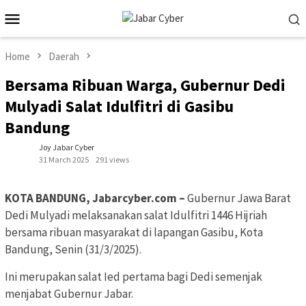
Skip
Mobile
to
Menu
content
Home
Daerah
Bersama Ribuan Warga, Gubernur Dedi
Mulyadi Salat Idulfitri di Gasibu
Bandung
Joy Jabar Cyber
31 March 2025
291 views
KOTA BANDUNG, Jabarcyber.com –
Gubernur Jawa Barat
Dedi Mulyadi melaksanakan salat Idulfitri 1446 Hijriah
bersama ribuan masyarakat di lapangan Gasibu, Kota
Bandung, Senin (31/3/2025).
Ini merupakan salat Ied pertama bagi Dedi semenjak
menjabat Gubernur Jabar.