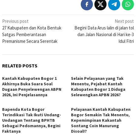
Post
Previous post
Next post
27 Kabupaten dan Kota Bentuk
Begini Data Arus lalin di jalan tol
navigation
Satgas Pemberantasan
dan Jalan Nasional di Hari ke-3
Premanisme Secara Serentak
Idul Fitri
RELATED POSTS
Kantah Kabupaten Bogor 1
Selain Pelayanan yang Tak
Akhirnya Buka Suara Soal
Menentu, Pejabat Kantah
Dugaan Penyelewengan ABPN
Kabupaten Bogor 1 Diduga
2026, Ini Penjelasannya
Selewengkan APBN 2026?
Bapenda Kota Bogor
Pelayanan Kantah Kabupaten
Terindikasi Tak Ikuti Undang-
Bogor Semakin Tak Menentu,
Undangan Tentang BPHTB
Kepemimpinan Kakantah
Sebagai Pedomannya, Begini
Sontang Coin Manurung
Faktanya
Disoal!?