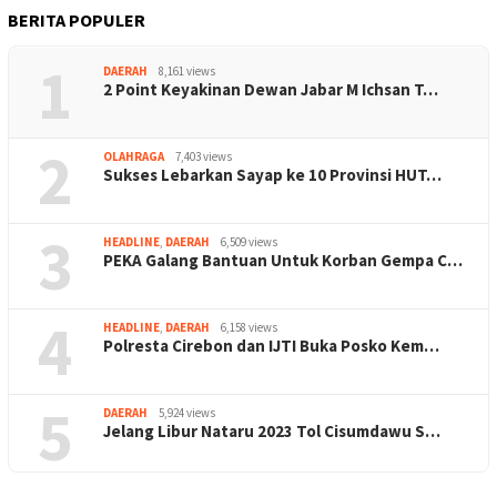
BERITA POPULER
1
DAERAH
8,161 views
2 Point Keyakinan Dewan Jabar M Ichsan T…
2
OLAHRAGA
7,403 views
Sukses Lebarkan Sayap ke 10 Provinsi HUT…
3
HEADLINE
,
DAERAH
6,509 views
PEKA Galang Bantuan Untuk Korban Gempa C…
4
HEADLINE
,
DAERAH
6,158 views
Polresta Cirebon dan IJTI Buka Posko Kem…
5
DAERAH
5,924 views
Jelang Libur Nataru 2023 Tol Cisumdawu S…