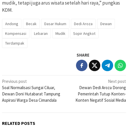
mudik, tetapi juga arus wisata setelah hari raya,” pungkas
KDM.
Andong
Becak
Dasar Hukum
Dedi Aroza
Dewan
Kompensasi
Lebaran
Mudik
Sopir Angkot
Terdampak
SHARE
Post
Previous post
Next post
Soal Normalisasi Sungai Ciluar,
Dewan Dedi Aroza Dorong
navigation
Dewan Doni Hutabarat Tampung
Pemerintah Tutup Konten-
Aspirasi Warga Desa Cimandala
Konten Negatif Sosial Media
RELATED POSTS