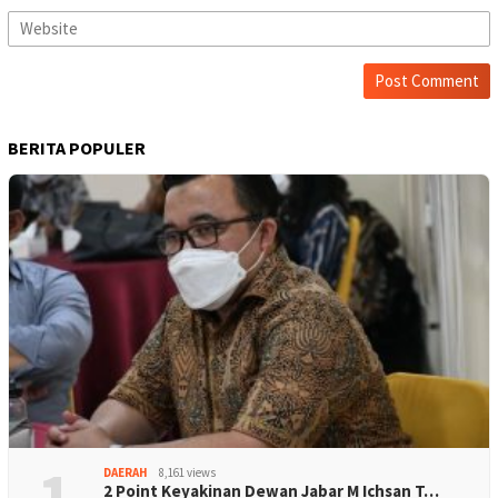
BERITA POPULER
1
DAERAH
8,161 views
2 Point Keyakinan Dewan Jabar M Ichsan T…