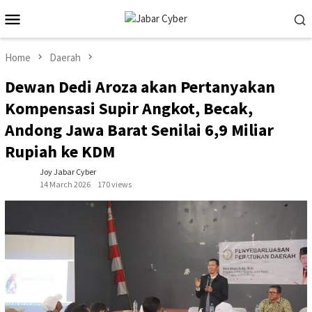
Skip
Mobile
to
Menu
content
Home
Daerah
Dewan Dedi Aroza akan Pertanyakan
Kompensasi Supir Angkot, Becak,
Andong Jawa Barat Senilai 6,9 Miliar
Rupiah ke KDM
Joy Jabar Cyber
14 March 2026
170 views