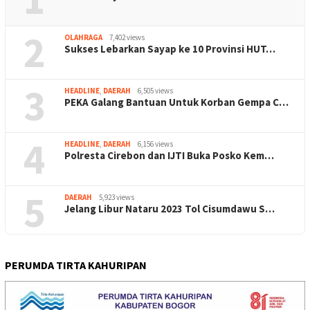
2
OLAHRAGA
7,402 views
Sukses Lebarkan Sayap ke 10 Provinsi HUT…
3
HEADLINE
,
DAERAH
6,505 views
PEKA Galang Bantuan Untuk Korban Gempa C…
4
HEADLINE
,
DAERAH
6,156 views
Polresta Cirebon dan IJTI Buka Posko Kem…
5
DAERAH
5,923 views
Jelang Libur Nataru 2023 Tol Cisumdawu S…
PERUMDA TIRTA KAHURIPAN