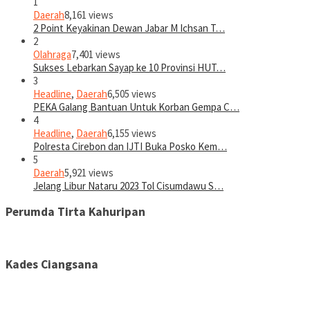
1
Daerah
8,161 views
2 Point Keyakinan Dewan Jabar M Ichsan T…
2
Olahraga
7,401 views
Sukses Lebarkan Sayap ke 10 Provinsi HUT…
3
Headline
,
Daerah
6,505 views
PEKA Galang Bantuan Untuk Korban Gempa C…
4
Headline
,
Daerah
6,155 views
Polresta Cirebon dan IJTI Buka Posko Kem…
5
Daerah
5,921 views
Jelang Libur Nataru 2023 Tol Cisumdawu S…
Perumda Tirta Kahuripan
Kades Ciangsana