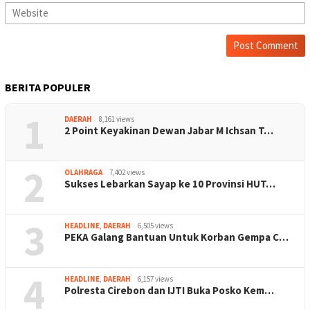
BERITA POPULER
1
DAERAH
8,161 views
2 Point Keyakinan Dewan Jabar M Ichsan T…
2
OLAHRAGA
7,402 views
Sukses Lebarkan Sayap ke 10 Provinsi HUT…
3
HEADLINE
,
DAERAH
6,505 views
PEKA Galang Bantuan Untuk Korban Gempa C…
4
HEADLINE
,
DAERAH
6,157 views
Polresta Cirebon dan IJTI Buka Posko Kem…