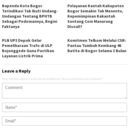
Bapenda Kota Bogor
Pelayanan Kantah Kabupaten
Terindikasi Tak Ikuti Undang-
Bogor Semakin Tak Menentu,
Undangan Tentang BPHTB
Kepemimpinan Kakantah
Sebagai Pedomannya, Begini
Sontang Coin Manurung
Faktanya
Disoal!?
PLN UP3 Depok Gelar
Komitmen Telkom Melalui CSR:
Pemeliharaan Trafo di ULP
Pantau Tumbuh Kembang 46
Bojonggede Guna Pastikan
Batita di Bogor Selama 3 Bulan
Layanan Listrik Prima
Leave a Reply
Your email address will not be published.
Required fields are marked
*