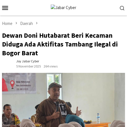
Skip
Mobile
to
Menu
content
Home
Daerah
Dewan Doni Hutabarat Beri Kecaman
Diduga Ada Aktifitas Tambang Ilegal di
Bogor Barat
Joy Jabar Cyber
5 November 2025
264 views