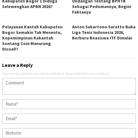
Kabupaten Bogor 1 Diduga
Undangan Tentang BPHTB
Selewengkan APBN 2026?
Sebagai Pedomannya, Begini
Faktanya
Pelayanan Kantah Kabupaten
Anton Sukartono Suratto Buka
Bogor Semakin Tak Menentu,
Liga Tenis Indonesia 2026,
Kepemimpinan Kakantah
Berburu Beasiswa ITF Dimulai
Sontang Coin Manurung
Disoal!?
Leave a Reply
Your email address will not be published.
Required fields are marked
*