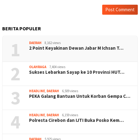
BERITA POPULER
1
DAERAH
8,162 views
2 Point Keyakinan Dewan Jabar M Ichsan T…
2
OLAHRAGA
7,404 views
Sukses Lebarkan Sayap ke 10 Provinsi HUT…
3
HEADLINE
,
DAERAH
6,509 views
PEKA Galang Bantuan Untuk Korban Gempa C…
4
HEADLINE
,
DAERAH
6,159 views
Polresta Cirebon dan IJTI Buka Posko Kem…
DAERAH
5,925 views