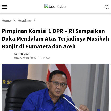
Skip
Mobile
to
Menu
content
Home
Headline
Pimpinan Komisi 1 DPR – RI Sampaikan
Duka Mendalam Atas Terjadinya Musibah
Banjir di Sumatera dan Aceh
Adminjabar
9 December 2025
184 views