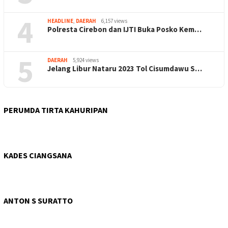
4
HEADLINE
,
DAERAH
6,157 views
Polresta Cirebon dan IJTI Buka Posko Kem…
5
DAERAH
5,924 views
Jelang Libur Nataru 2023 Tol Cisumdawu S…
PERUMDA TIRTA KAHURIPAN
KADES CIANGSANA
ANTON S SURATTO