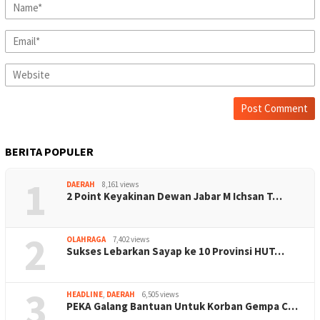
BERITA POPULER
1
DAERAH
8,161 views
2 Point Keyakinan Dewan Jabar M Ichsan T…
2
OLAHRAGA
7,402 views
Sukses Lebarkan Sayap ke 10 Provinsi HUT…
3
HEADLINE
,
DAERAH
6,505 views
PEKA Galang Bantuan Untuk Korban Gempa C…