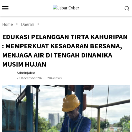
Skip
Mobile
to
Menu
content
Home
Daerah
EDUKASI PELANGGAN TIRTA KAHURIPAN
: MEMPERKUAT KESADARAN BERSAMA,
MENJAGA AIR DI TENGAH DINAMIKA
MUSIM HUJAN
Adminjabar
23 December 2025
204 views