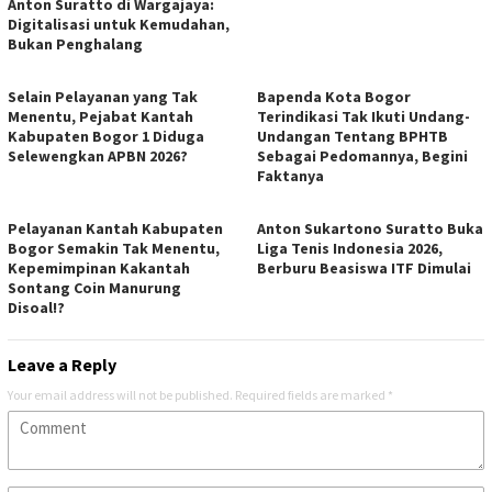
Anton Suratto di Wargajaya:
Digitalisasi untuk Kemudahan,
Bukan Penghalang
Selain Pelayanan yang Tak
Bapenda Kota Bogor
Menentu, Pejabat Kantah
Terindikasi Tak Ikuti Undang-
Kabupaten Bogor 1 Diduga
Undangan Tentang BPHTB
Selewengkan APBN 2026?
Sebagai Pedomannya, Begini
Faktanya
Pelayanan Kantah Kabupaten
Anton Sukartono Suratto Buka
Bogor Semakin Tak Menentu,
Liga Tenis Indonesia 2026,
Kepemimpinan Kakantah
Berburu Beasiswa ITF Dimulai
Sontang Coin Manurung
Disoal!?
Leave a Reply
Your email address will not be published.
Required fields are marked
*