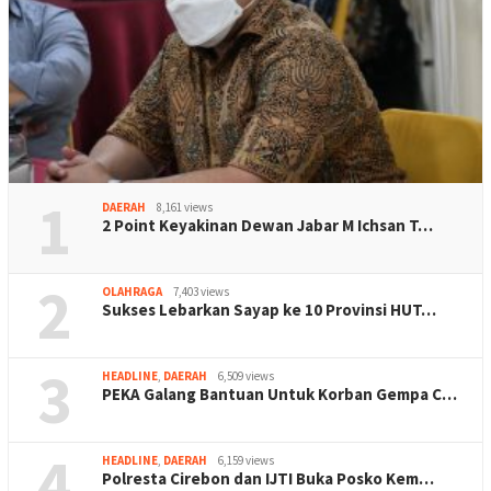
1
DAERAH
8,161 views
2 Point Keyakinan Dewan Jabar M Ichsan T…
2
OLAHRAGA
7,403 views
Sukses Lebarkan Sayap ke 10 Provinsi HUT…
3
HEADLINE
,
DAERAH
6,509 views
PEKA Galang Bantuan Untuk Korban Gempa C…
4
HEADLINE
,
DAERAH
6,159 views
Polresta Cirebon dan IJTI Buka Posko Kem…