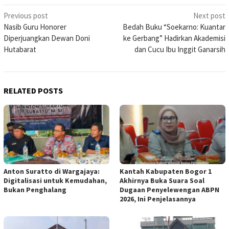
Post
Previous post
Next post
Nasib Guru Honorer
Bedah Buku “Soekarno: Kuantar
navigation
Diperjuangkan Dewan Doni
ke Gerbang” Hadirkan Akademisi
Hutabarat
dan Cucu Ibu Inggit Ganarsih
RELATED POSTS
Anton Suratto di Wargajaya:
Kantah Kabupaten Bogor 1
Digitalisasi untuk Kemudahan,
Akhirnya Buka Suara Soal
Bukan Penghalang
Dugaan Penyelewengan ABPN
2026, Ini Penjelasannya