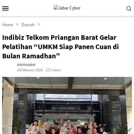
Skip
Mobile
to
Menu
content
Home
Daerah
Indibiz Telkom Priangan Barat Gelar
Pelatihan “UMKM Siap Panen Cuan di
Bulan Ramadhan”
Adminjabar
26 February 2026
217 views