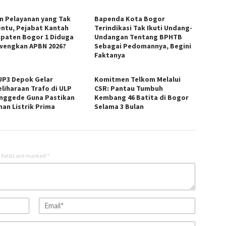
in Pelayanan yang Tak
Bapenda Kota Bogor
ntu, Pejabat Kantah
Terindikasi Tak Ikuti Undang-
paten Bogor 1 Diduga
Undangan Tentang BPHTB
wengkan APBN 2026?
Sebagai Pedomannya, Begini
Faktanya
UP3 Depok Gelar
Komitmen Telkom Melalui
liharaan Trafo di ULP
CSR: Pantau Tumbuh
nggede Guna Pastikan
Kembang 46 Batita di Bogor
nan Listrik Prima
Selama 3 Bulan
 fields are marked
*