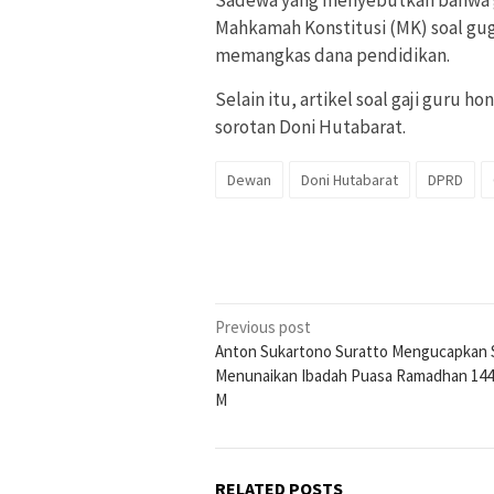
Mahkamah Konstitusi (MK) soal gug
memangkas dana pendidikan.
Selain itu, artikel soal gaji guru h
sorotan Doni Hutabarat.
Dewan
Doni Hutabarat
DPRD
Post
Previous post
Anton Sukartono Suratto Mengucapkan 
navigation
Menunaikan Ibadah Puasa Ramadhan 144
M
RELATED POSTS