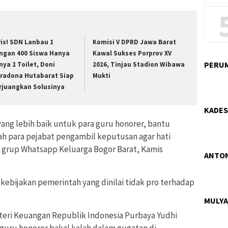
ris! SDN Lanbau 1
Komisi V DPRD Jawa Barat
ngan 400 Siswa Hanya
Kawal Sukses Porprov XV
PERUM
nya 2 Toilet, Doni
2026, Tinjau Stadion Wibawa
radona Hutabarat Siap
Mukti
rjuangkan Solusinya
KADES
ang lebih baik untuk para guru honorer, bantu
h para pejabat pengambil keputusan agar hati
 grup Whatsapp Keluarga Bogor Barat, Kamis
ANTON
 kebijakan pemerintah yang dinilai tidak pro terhadap
MULYA
teri Keuangan Republik Indonesia Purbaya Yudhi
ru honorer bakal kalah dalam gugatan di