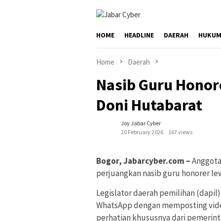
Skip
to
content
HOME
HEADLINE
DAERAH
HUKUM
Home
Daerah
Nasib Guru Honor
Doni Hutabarat
Joy Jabar Cyber
20 February 2026
167 views
Bogor, Jabarcyber.com –
Anggota
perjuangkan nasib guru honorer lew
Legislator daerah pemilihan (dapil
WhatsApp dengan memposting vide
perhatian khususnya dari pemerint