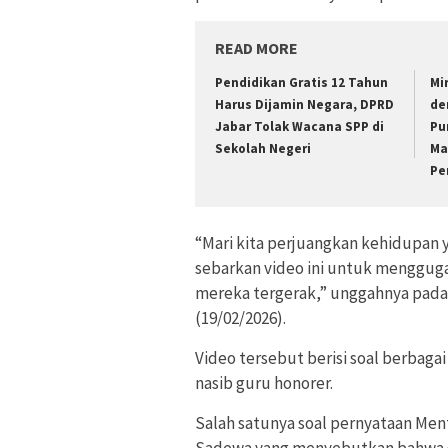
READ MORE
Pendidikan Gratis 12 Tahun
Mi
Harus Dijamin Negara, DPRD
de
Jabar Tolak Wacana SPP di
Pu
Sekolah Negeri
Ma
Pe
“Mari kita perjuangkan kehidupan y
sebarkan video ini untuk mengguga
mereka tergerak,” unggahnya pada
(19/02/2026).
Video tersebut berisi soal berbagai
nasib guru honorer.
Salah satunya soal pernyataan Men
Sadewa yang menyebutkan bahwa gu