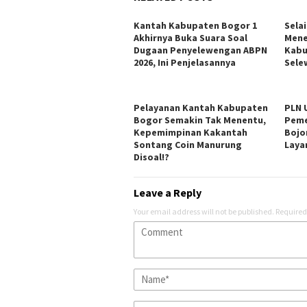
Kantah Kabupaten Bogor 1
Sela
Akhirnya Buka Suara Soal
Mene
Dugaan Penyelewengan ABPN
Kabu
2026, Ini Penjelasannya
Sele
Pelayanan Kantah Kabupaten
PLN 
Bogor Semakin Tak Menentu,
Peme
Kepemimpinan Kakantah
Bojo
Sontang Coin Manurung
Laya
Disoal!?
Leave a Reply
Your email address will not be published.
Required