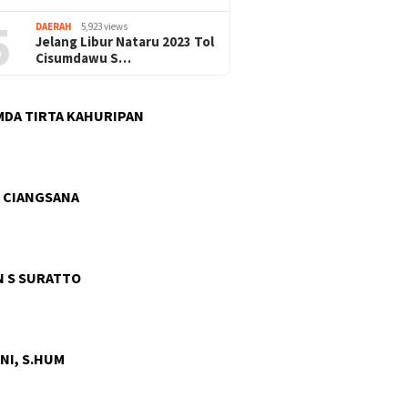
5
DAERAH
5,923 views
Jelang Libur Nataru 2023 Tol
Cisumdawu S…
DA TIRTA KAHURIPAN
 CIANGSANA
 S SURATTO
NI, S.HUM