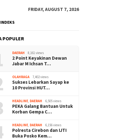
FRIDAY, AUGUST 7, 2026
INDEKS
A POPULER
1
DAERAH
8,161 views
2 Point Keyakinan Dewan
Jabar M Ichsan T…
2
OLAHRAGA
7,402 views
Sukses Lebarkan Sayap ke
10 Provinsi HUT…
3
HEADLINE
,
DAERAH
6,505 views
PEKA Galang Bantuan Untuk
Korban Gempa C…
4
HEADLINE
,
DAERAH
6,156 views
Polresta Cirebon dan IJTI
Buka Posko Kem…