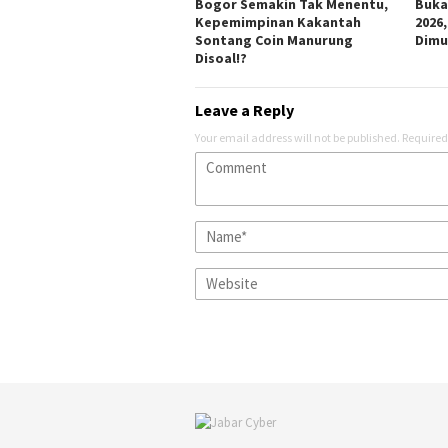
Bogor Semakin Tak Menentu,
Buka
Kepemimpinan Kakantah
2026
Sontang Coin Manurung
Dimu
Disoal!?
Leave a Reply
Your email address will not be published.
Required