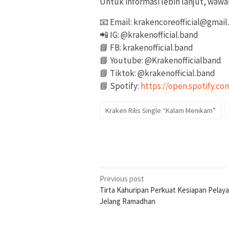
Untuk informasi lebih lanjut, wawa
📧 Email: krakencoreofficial@gmai
📲 IG: @krakenofficial.band
📘 FB: krakenofficial.band
📘 Youtube: @Krakenofficialband
📘 Tiktok: @krakenofficial.band
📘 Spotify:
https://open.spotify.
Kraken Rilis Single “Kalam Menikam”
Post
Previous post
Tirta Kahuripan Perkuat Kesiapan Pelay
navigation
Jelang Ramadhan