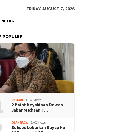
FRIDAY, AUGUST 7, 2026
INDEKS
A POPULER
1
DAERAH
8,161 views
2 Point Keyakinan Dewan
Jabar M Ichsan T…
2
OLAHRAGA
7,402 views
Sukses Lebarkan Sayap ke