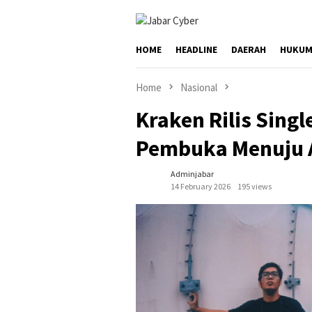
Skip
to
content
HOME
HEADLINE
DAERAH
HUKUM
Home
Nasional
Kraken Rilis Sing
Pembuka Menuju 
Adminjabar
14 February 2026
195 views