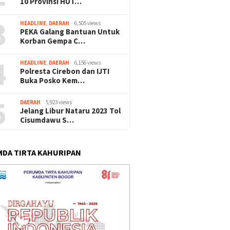
10 Provinsi HUT…
3
HEADLINE
,
DAERAH
6,505 views
PEKA Galang Bantuan Untuk
Korban Gempa C…
4
HEADLINE
,
DAERAH
6,156 views
Polresta Cirebon dan IJTI
Buka Posko Kem…
5
DAERAH
5,923 views
Jelang Libur Nataru 2023 Tol
Cisumdawu S…
DA TIRTA KAHURIPAN