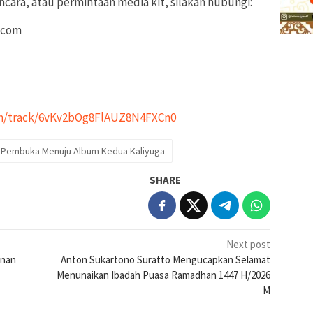
ncara, atau permintaan media kit, silakan hubungi:
l.com
com/track/6vKv2bOg8FlAUZ8N4FXCn0
Pembuka Menuju Album Kedua Kaliyuga
SHARE
Next post
anan
Anton Sukartono Suratto Mengucapkan Selamat
Menunaikan Ibadah Puasa Ramadhan 1447 H/2026
M