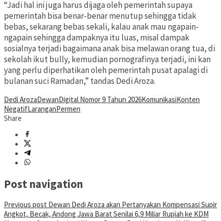
“Jadi hal ini juga harus dijaga oleh pemerintah supaya
pemerintah bisa benar-benar menutup sehingga tidak
bebas, sekarang bebas sekali, kalau anak mau ngapain-
ngapain sehingga dampaknya itu luas, misal dampak
sosialnya terjadi bagaimana anak bisa melawan orang tua, di
sekolah ikut bully, kemudian pornografinya terjadi, ini kan
yang perlu diperhatikan oleh pemerintah pusat apalagi di
bulanan suci Ramadan,” tandas Dedi Aroza.
Dedi Aroza
Dewan
Digital Nomor 9 Tahun 2026
Komunikasi
Konten
Negatif
Larangan
Permen
Share
Post navigation
Previous post
Dewan Dedi Aroza akan Pertanyakan Kompensasi Supir
Angkot, Becak, Andong Jawa Barat Senilai 6,9 Miliar Rupiah ke KDM