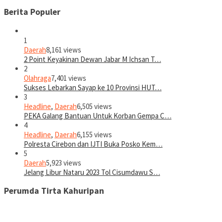
Berita Populer
1
Daerah
8,161 views
2 Point Keyakinan Dewan Jabar M Ichsan T…
2
Olahraga
7,401 views
Sukses Lebarkan Sayap ke 10 Provinsi HUT…
3
Headline
,
Daerah
6,505 views
PEKA Galang Bantuan Untuk Korban Gempa C…
4
Headline
,
Daerah
6,155 views
Polresta Cirebon dan IJTI Buka Posko Kem…
5
Daerah
5,923 views
Jelang Libur Nataru 2023 Tol Cisumdawu S…
Perumda Tirta Kahuripan