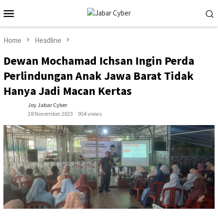
Skip
Mobile
to
Menu
content
Home
Headline
Dewan Mochamad Ichsan Ingin Perda
Perlindungan Anak Jawa Barat Tidak
Hanya Jadi Macan Kertas
Joy Jabar Cyber
28 November 2023
954 views