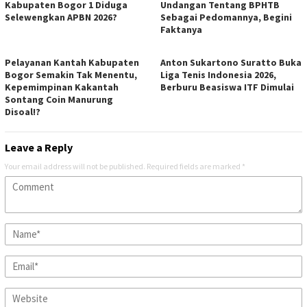
Kabupaten Bogor 1 Diduga
Undangan Tentang BPHTB
Selewengkan APBN 2026?
Sebagai Pedomannya, Begini
Faktanya
Pelayanan Kantah Kabupaten
Anton Sukartono Suratto Buka
Bogor Semakin Tak Menentu,
Liga Tenis Indonesia 2026,
Kepemimpinan Kakantah
Berburu Beasiswa ITF Dimulai
Sontang Coin Manurung
Disoal!?
Leave a Reply
Your email address will not be published.
Required fields are marked
*