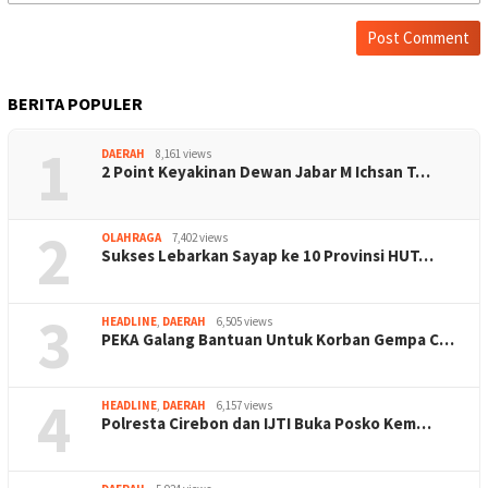
BERITA POPULER
1
DAERAH
8,161 views
2 Point Keyakinan Dewan Jabar M Ichsan T…
2
OLAHRAGA
7,402 views
Sukses Lebarkan Sayap ke 10 Provinsi HUT…
3
HEADLINE
,
DAERAH
6,505 views
PEKA Galang Bantuan Untuk Korban Gempa C…
4
HEADLINE
,
DAERAH
6,157 views
Polresta Cirebon dan IJTI Buka Posko Kem…