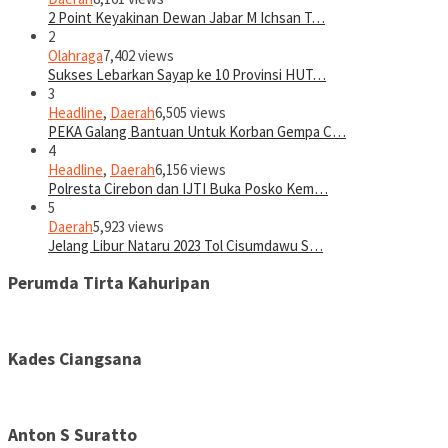
2 Point Keyakinan Dewan Jabar M Ichsan T…
2
Olahraga
7,402 views
Sukses Lebarkan Sayap ke 10 Provinsi HUT…
3
Headline
,
Daerah
6,505 views
PEKA Galang Bantuan Untuk Korban Gempa C…
4
Headline
,
Daerah
6,156 views
Polresta Cirebon dan IJTI Buka Posko Kem…
5
Daerah
5,923 views
Jelang Libur Nataru 2023 Tol Cisumdawu S…
Perumda Tirta Kahuripan
Kades Ciangsana
Anton S Suratto