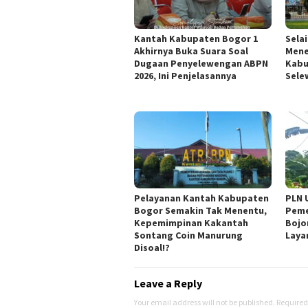
Kantah Kabupaten Bogor 1
Sela
Akhirnya Buka Suara Soal
Mene
Dugaan Penyelewengan ABPN
Kabu
2026, Ini Penjelasannya
Sele
Pelayanan Kantah Kabupaten
PLN 
Bogor Semakin Tak Menentu,
Peme
Kepemimpinan Kakantah
Bojo
Sontang Coin Manurung
Laya
Disoal!?
Leave a Reply
Your email address will not be published.
Required