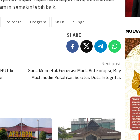
m ini semakin lebih baik.
Polresta
Program
SKCK
Sungai
MULYA
SHARE
Next post
 HUT ke-
Guna Mencetak Generasi Muda Antikorupsi, Bey
ur
Machmudin Kukuhkan Seratus Duta Integritas