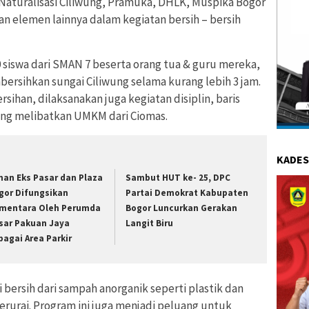
 Naturalisasi Ciliwung, Pramuka, DHLK, Muspika Bogor
n elemen lainnya dalam kegiatan bersih – bersih
0 siswa dari SMAN 7 beserta orang tua & guru mereka,
ersihkan sungai Ciliwung selama kurang lebih 3 jam.
han, dilaksanakan juga kegiatan disiplin, baris
ang melibatkan UMKM dari Ciomas.
KADES
han Eks Pasar dan Plaza
Sambut HUT ke- 25, DPC
gor Difungsikan
Partai Demokrat Kabupaten
mentara Oleh Perumda
Bogor Luncurkan Gerakan
sar Pakuan Jaya
Langit Biru
bagai Area Parkir
i bersih dari sampah anorganik seperti plastik dan
erurai. Program ini juga menjadi peluang untuk