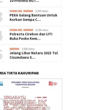
10 Provinsi HUT…
3
HEADLINE
,
DAERAH
6,505 views
PEKA Galang Bantuan Untuk
Korban Gempa C…
4
HEADLINE
,
DAERAH
6,156 views
Polresta Cirebon dan IJTI
Buka Posko Kem…
5
DAERAH
5,924 views
Jelang Libur Nataru 2023 Tol
Cisumdawu S…
DA TIRTA KAHURIPAN