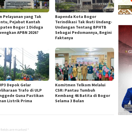
in Pelayanan yang Tak
Bapenda Kota Bogor
ntu, Pejabat Kantah
Terindikasi Tak Ikuti Undang-
paten Bogor 1 Diduga
Undangan Tentang BPHTB
wengkan APBN 2026?
Sebagai Pedomannya, Begini
Faktanya
UP3 Depok Gelar
Komitmen Telkom Melalui
liharaan Trafo di ULP
CSR: Pantau Tumbuh
nggede Guna Pastikan
Kembang 46 Batita di Bogor
nan Listrik Prima
Selama 3 Bulan
 fields are marked
*