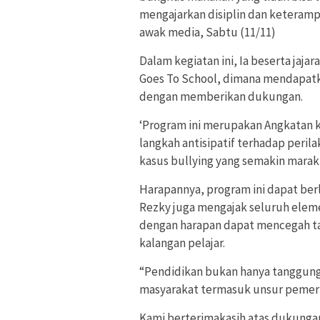
mengajarkan disiplin dan keteramp
awak media, Sabtu (11/11)
Dalam kegiatan ini, Ia beserta jaj
Goes To School, dimana mendapatk
dengan memberikan dukungan.
‘Program ini merupakan Angkatan ke
langkah antisipatif terhadap peril
kasus bullying yang semakin marak
Harapannya, program ini dapat ber
Rezky juga mengajak seluruh eleme
dengan harapan dapat mencegah ta
kalangan pelajar.
“Pendidikan bukan hanya tanggung 
masyarakat termasuk unsur pemerin
Kami berterimakasih atas dukunga