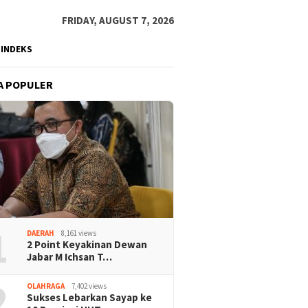
FRIDAY, AUGUST 7, 2026
INDEKS
A POPULER
1
DAERAH
8,161 views
2 Point Keyakinan Dewan
Jabar M Ichsan T…
2
OLAHRAGA
7,402 views
Sukses Lebarkan Sayap ke