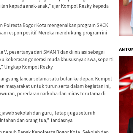
ilan kepada anak-anak,” ujar Kompol Rezky kepada
aran Polresta Bogor Kota mengenalkan program SKCK
an respon positif. Mereka mendukung program ini
ANTON
 V, pesertanya dari SMAN 7 dan diinisiasi sebagai
aku kekerasan generasi muda khususnya siswa, seperti
,”. Ungkap Kompol Rezky.
langsung lancar selama satu bulan ke depan. Kompol
n masyarakat untuk turun serta dalam kegiatan ini,
wuran, peredaran narkoba dan miras terutama di
jawab sekolah dan guru, tetapi juga seluruh
tahan dan orang tua,”. tandasnya.
n penuh Bapak Kapolresta Bogor Kota, Sekolah dan