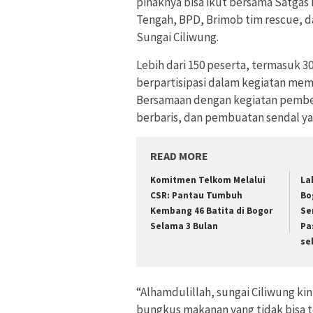
pihaknya bisa ikut bersama Satgas
Tengah, BPD, Brimob tim rescue, da
Sungai Ciliwung.
Lebih dari 150 peserta, termasuk 3
berpartisipasi dalam kegiatan memb
Bersamaan dengan kegiatan pembersi
berbaris, dan pembuatan sendal y
READ MORE
Komitmen Telkom Melalui
La
CSR: Pantau Tumbuh
Bo
Kembang 46 Batita di Bogor
Se
Selama 3 Bulan
Pa
se
“Alhamdulillah, sungai Ciliwung kin
bungkus makanan yang tidak bisa t