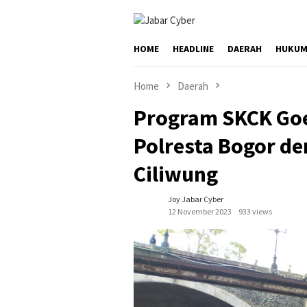
Skip
to
content
HOME
HEADLINE
DAERAH
HUKUM
Home
Daerah
Program SKCK Goe
Polresta Bogor de
Ciliwung
Joy Jabar Cyber
12 November 2023
933 views