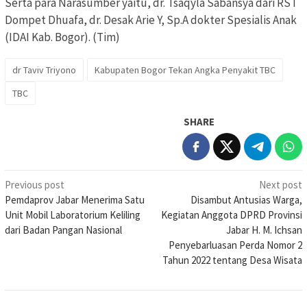
Serta para Narasumber yaitu, dr. Tsaqyla Sabansya dari RST
Dompet Dhuafa, dr. Desak Arie Y, Sp.A dokter Spesialis Anak
(IDAI Kab. Bogor). (Tim)
dr Taviv Triyono
Kabupaten Bogor Tekan Angka Penyakit TBC
TBC
SHARE
Post
Previous post
Next post
Pemdaprov Jabar Menerima Satu
Disambut Antusias Warga,
navigation
Unit Mobil Laboratorium Keliling
Kegiatan Anggota DPRD Provinsi
dari Badan Pangan Nasional
Jabar H. M. Ichsan
Penyebarluasan Perda Nomor 2
Tahun 2022 tentang Desa Wisata