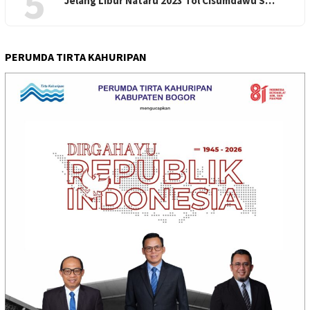
5
Jelang Libur Nataru 2023 Tol Cisumdawu S…
PERUMDA TIRTA KAHURIPAN