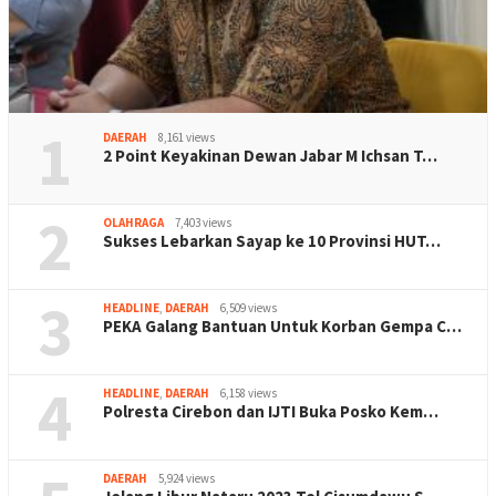
1
DAERAH
8,161 views
2 Point Keyakinan Dewan Jabar M Ichsan T…
2
OLAHRAGA
7,403 views
Sukses Lebarkan Sayap ke 10 Provinsi HUT…
3
HEADLINE
,
DAERAH
6,509 views
PEKA Galang Bantuan Untuk Korban Gempa C…
4
HEADLINE
,
DAERAH
6,158 views
Polresta Cirebon dan IJTI Buka Posko Kem…
DAERAH
5,924 views