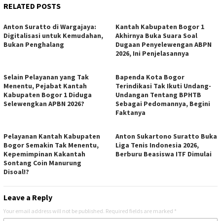
RELATED POSTS
Anton Suratto di Wargajaya:
Kantah Kabupaten Bogor 1
Digitalisasi untuk Kemudahan,
Akhirnya Buka Suara Soal
Bukan Penghalang
Dugaan Penyelewengan ABPN
2026, Ini Penjelasannya
Selain Pelayanan yang Tak
Bapenda Kota Bogor
Menentu, Pejabat Kantah
Terindikasi Tak Ikuti Undang-
Kabupaten Bogor 1 Diduga
Undangan Tentang BPHTB
Selewengkan APBN 2026?
Sebagai Pedomannya, Begini
Faktanya
Pelayanan Kantah Kabupaten
Anton Sukartono Suratto Buka
Bogor Semakin Tak Menentu,
Liga Tenis Indonesia 2026,
Kepemimpinan Kakantah
Berburu Beasiswa ITF Dimulai
Sontang Coin Manurung
Disoal!?
Leave a Reply
Your email address will not be published.
Required fields are marked
*