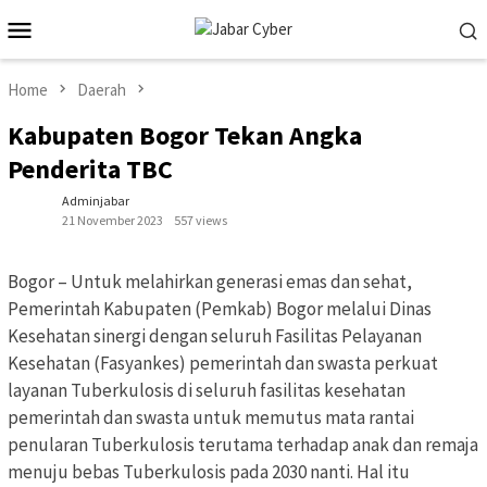
Skip
Mobile
to
Menu
content
Home
Daerah
Kabupaten Bogor Tekan Angka
Penderita TBC
Adminjabar
21 November 2023
557 views
Bogor – Untuk melahirkan generasi emas dan sehat,
Pemerintah Kabupaten (Pemkab) Bogor melalui Dinas
Kesehatan sinergi dengan seluruh Fasilitas Pelayanan
Kesehatan (Fasyankes) pemerintah dan swasta perkuat
layanan Tuberkulosis di seluruh fasilitas kesehatan
pemerintah dan swasta untuk memutus mata rantai
penularan Tuberkulosis terutama terhadap anak dan remaja
menuju bebas Tuberkulosis pada 2030 nanti. Hal itu