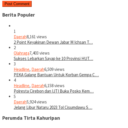
Berita Populer
1
Daerah
8,161 views
2 Point Keyakinan Dewan Jabar M Ichsan T…
2
Olahraga
7,403 views
Sukses Lebarkan Sayap ke 10 Provinsi HUT…
3
Headline
,
Daerah
6,509 views
PEKA Galang Bantuan Untuk Korban Gempa C…
4
Headline
,
Daerah
6,158 views
Polresta Cirebon dan IJTI Buka Posko Kem…
5
Daerah
5,924 views
Jelang Libur Nataru 2023 Tol Cisumdawu S…
Perumda Tirta Kahuripan