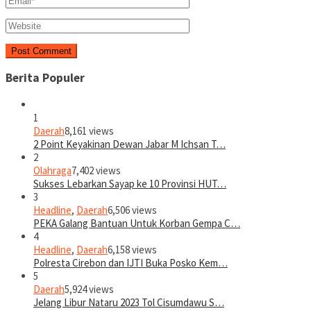
Berita Populer
1
Daerah
8,161 views
2 Point Keyakinan Dewan Jabar M Ichsan T…
2
Olahraga
7,402 views
Sukses Lebarkan Sayap ke 10 Provinsi HUT…
3
Headline
,
Daerah
6,506 views
PEKA Galang Bantuan Untuk Korban Gempa C…
4
Headline
,
Daerah
6,158 views
Polresta Cirebon dan IJTI Buka Posko Kem…
5
Daerah
5,924 views
Jelang Libur Nataru 2023 Tol Cisumdawu S…