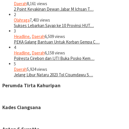
Daerah
8,161 views
2 Point Keyakinan Dewan Jabar M Ichsan T…
2
Olahraga
7,403 views
Sukses Lebarkan Sayap ke 10 Provinsi HUT…
3
Headline
,
Daerah
6,509 views
PEKA Galang Bantuan Untuk Korban Gempa C…
4
Headline
,
Daerah
6,158 views
Polresta Cirebon dan IJTI Buka Posko Kem…
5
Daerah
5,924 views
Jelang Libur Nataru 2023 Tol Cisumdawu S…
Perumda Tirta Kahuripan
Kades Ciangsana