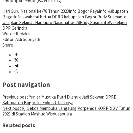
Perjanjian Kerja (ASN PPPK).
Hari Guru Nasional ke-78 Tahun 2023
Info Bogor Raya
Info Kabupaten
Bogor
Infojawabarat
Ketua DPRD kabupaten Bogor Rudy Susmanto
Ucapkan Selamat Hari Guru Nasional ke-78
Rudy Susmanto
Wasekjen
DPP Gerindra
Writer: Redaksi
Editor: Aldi Supriyadi
Share
Post navigation
Previous post
Yunita Mustika Putri Dilantik Jadi Sekwan DPRD
Kabupaten Bogor, Ini Fokus Utamanya
Next post
Pj. Sekda Membuka Langsung Porpemda KORPRI XV Tahun
2023 di Stadion Mashud Wisnusaputra
Related posts