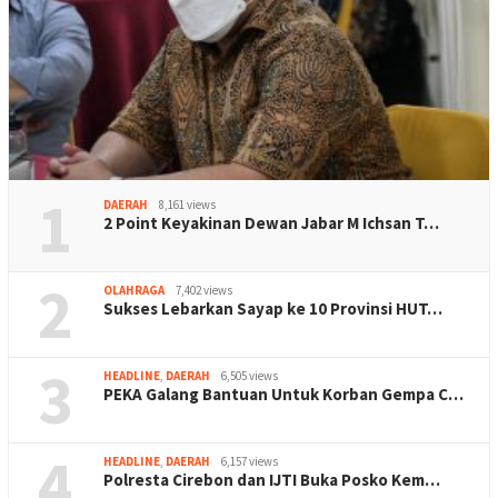
1
DAERAH
8,161 views
2 Point Keyakinan Dewan Jabar M Ichsan T…
2
OLAHRAGA
7,402 views
Sukses Lebarkan Sayap ke 10 Provinsi HUT…
3
HEADLINE
,
DAERAH
6,505 views
PEKA Galang Bantuan Untuk Korban Gempa C…
4
HEADLINE
,
DAERAH
6,157 views
Polresta Cirebon dan IJTI Buka Posko Kem…