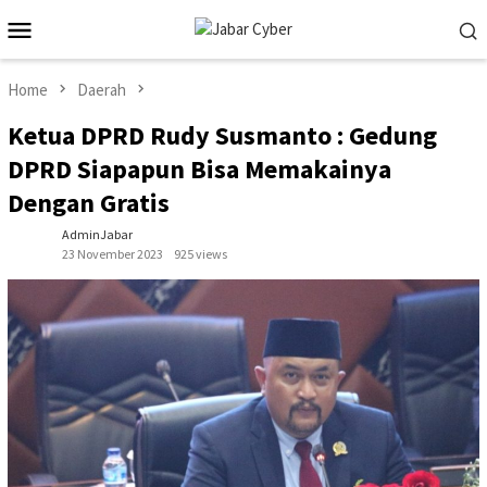
Skip
Mobile
to
Menu
content
Home
Daerah
Ketua DPRD Rudy Susmanto : Gedung
DPRD Siapapun Bisa Memakainya
Dengan Gratis
AdminJabar
23 November 2023
925 views