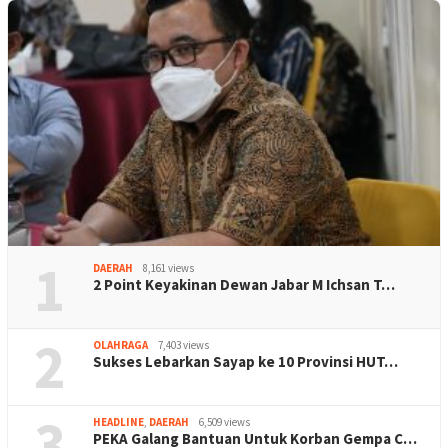
1
DAERAH
8,161 views
2 Point Keyakinan Dewan Jabar M Ichsan T…
2
OLAHRAGA
7,403 views
Sukses Lebarkan Sayap ke 10 Provinsi HUT…
3
HEADLINE
,
DAERAH
6,509 views
PEKA Galang Bantuan Untuk Korban Gempa C…