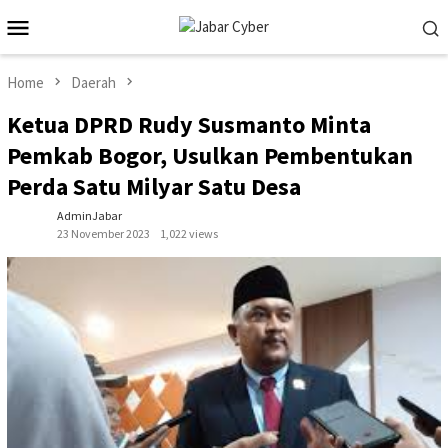
Skip
Mobile
to
Menu
content
Home
Daerah
Ketua DPRD Rudy Susmanto Minta
Pemkab Bogor, Usulkan Pembentukan
Perda Satu Milyar Satu Desa
AdminJabar
23 November 2023
1,022 views