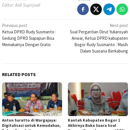
Editor: Aldi Supriyadi
Post
Previous post
Next post
Ketua DPRD Rudy Susmanto :
Soal Pergantian Dirut Yuliansyah
navigation
Gedung DPRD Siapapun Bisa
Anwar, Ketua DPRD kabupaten
Memakainya Dengan Gratis
Bogor Rudy Susmanto : Masih
Dalam Suasana Berkabung
RELATED POSTS
Anton Suratto di Wargajaya:
Kantah Kabupaten Bogor 1
Digitalisasi untuk Kemudahan,
Akhirnya Buka Suara Soal