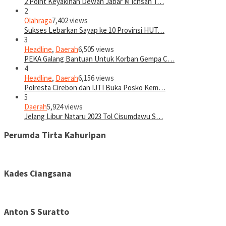
2 Point Keyakinan Dewan Jabar M Ichsan T…
2
Olahraga
7,402 views
Sukses Lebarkan Sayap ke 10 Provinsi HUT…
3
Headline
,
Daerah
6,505 views
PEKA Galang Bantuan Untuk Korban Gempa C…
4
Headline
,
Daerah
6,156 views
Polresta Cirebon dan IJTI Buka Posko Kem…
5
Daerah
5,924 views
Jelang Libur Nataru 2023 Tol Cisumdawu S…
Perumda Tirta Kahuripan
Kades Ciangsana
Anton S Suratto