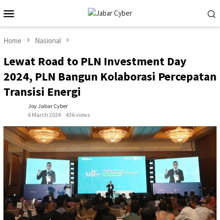
Skip
Mobile
to
Menu
content
Home
Nasional
Lewat Road to PLN Investment Day
2024, PLN Bangun Kolaborasi Percepatan
Transisi Energi
Joy Jabar Cyber
6 March 2024
436 views