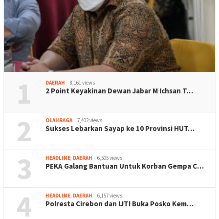
1
DAERAH
8,161 views
2 Point Keyakinan Dewan Jabar M Ichsan T…
2
OLAHRAGA
7,402 views
Sukses Lebarkan Sayap ke 10 Provinsi HUT…
3
HEADLINE
,
DAERAH
6,505 views
PEKA Galang Bantuan Untuk Korban Gempa C…
4
HEADLINE
,
DAERAH
6,157 views
Polresta Cirebon dan IJTI Buka Posko Kem…