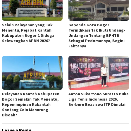
Selain Pelayanan yang Tak
Bapenda Kota Bogor
Menentu, Pejabat Kantah
Terindikasi Tak Ikuti Undang-
Kabupaten Bogor 1 Diduga
Undangan Tentang BPHTB
Selewengkan APBN 2026?
Sebagai Pedomannya, Begini
Faktanya
Pelayanan Kantah Kabupaten
Anton Sukartono Suratto Buka
Bogor Semakin Tak Menentu,
Liga Tenis Indonesia 2026,
Kepemimpinan Kakantah
Berburu Beasiswa ITF Dimulai
Sontang Coin Manurung
Disoal!?
Leave a Reply