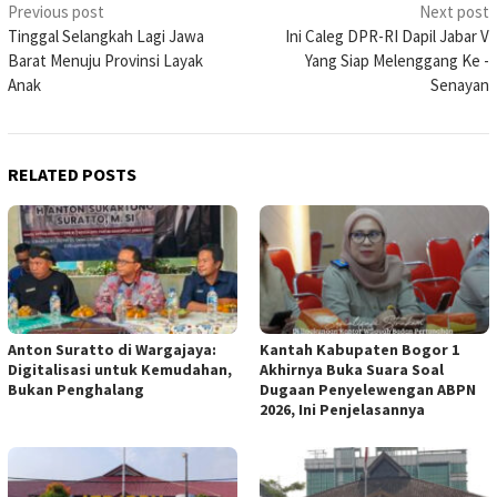
Post
Previous post
Next post
Tinggal Selangkah Lagi Jawa
Ini Caleg DPR-RI Dapil Jabar V
navigation
Barat Menuju Provinsi Layak
Yang Siap Melenggang Ke -
Anak
Senayan
RELATED POSTS
Anton Suratto di Wargajaya:
Kantah Kabupaten Bogor 1
Digitalisasi untuk Kemudahan,
Akhirnya Buka Suara Soal
Bukan Penghalang
Dugaan Penyelewengan ABPN
2026, Ini Penjelasannya