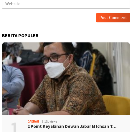
BERITA POPULER
1
DAERAH
8,161 views
2 Point Keyakinan Dewan Jabar M Ichsan T…