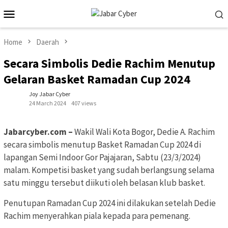
Skip
Mobile
to
Menu
content
Home
Daerah
Secara Simbolis Dedie Rachim Menutup
Gelaran Basket Ramadan Cup 2024
Joy Jabar Cyber
24 March 2024
407 views
Jabarcyber.com –
Wakil Wali Kota Bogor, Dedie A. Rachim
secara simbolis menutup Basket Ramadan Cup 2024 di
lapangan Semi Indoor Gor Pajajaran, Sabtu (23/3/2024)
malam. Kompetisi basket yang sudah berlangsung selama
satu minggu tersebut diikuti oleh belasan klub basket.
Penutupan Ramadan Cup 2024 ini dilakukan setelah Dedie
Rachim menyerahkan piala kepada para pemenang.