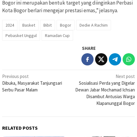
Bogor ini merupakan bentuk target yang diinginkan Perbasi
Kota Bogor berlari mengejar prestasi emas,” jelasnya.
2024
Basket
Bibit
Bogor
Dedie A Rachim
Pebasket Unggul
Ramadan Cup
SHARE
Post
Previous post
Next post
Dibuka, Masyarakat Tanjungsari
Sosialisasi Perda yang Digelar
navigation
Serbu Pasar Malam
Dewan Jabar Mochamad Ichsan
Disambut Antusias Warga
Klapanunggal Bogor
RELATED POSTS