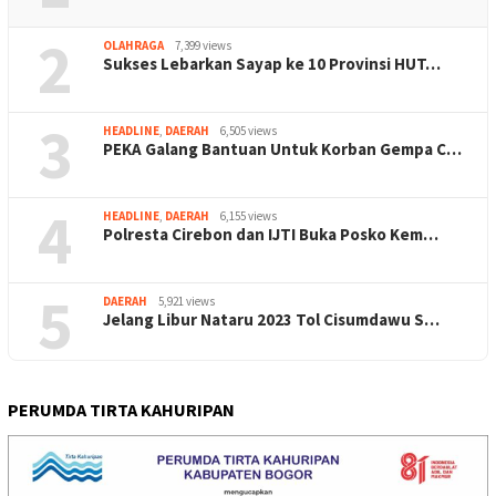
2
OLAHRAGA
7,399 views
Sukses Lebarkan Sayap ke 10 Provinsi HUT…
3
HEADLINE
,
DAERAH
6,505 views
PEKA Galang Bantuan Untuk Korban Gempa C…
4
HEADLINE
,
DAERAH
6,155 views
Polresta Cirebon dan IJTI Buka Posko Kem…
5
DAERAH
5,921 views
Jelang Libur Nataru 2023 Tol Cisumdawu S…
PERUMDA TIRTA KAHURIPAN