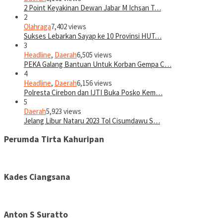
2 Point Keyakinan Dewan Jabar M Ichsan T…
2
Olahraga
7,402 views
Sukses Lebarkan Sayap ke 10 Provinsi HUT…
3
Headline
,
Daerah
6,505 views
PEKA Galang Bantuan Untuk Korban Gempa C…
4
Headline
,
Daerah
6,156 views
Polresta Cirebon dan IJTI Buka Posko Kem…
5
Daerah
5,923 views
Jelang Libur Nataru 2023 Tol Cisumdawu S…
Perumda Tirta Kahuripan
Kades Ciangsana
Anton S Suratto