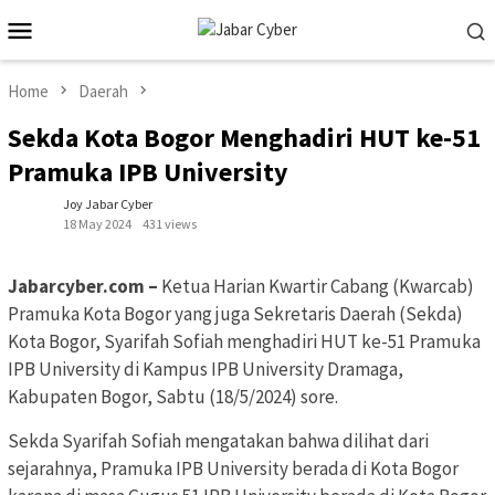
Skip
Mobile
to
Menu
content
Home
Daerah
Sekda Kota Bogor Menghadiri HUT ke-51
Pramuka IPB University
Joy Jabar Cyber
18 May 2024
431 views
Jabarcyber.com –
Ketua Harian Kwartir Cabang (Kwarcab)
Pramuka Kota Bogor yang juga Sekretaris Daerah (Sekda)
Kota Bogor, Syarifah Sofiah menghadiri HUT ke-51 Pramuka
IPB University di Kampus IPB University Dramaga,
Kabupaten Bogor, Sabtu (18/5/2024) sore.
Sekda Syarifah Sofiah mengatakan bahwa dilihat dari
sejarahnya, Pramuka IPB University berada di Kota Bogor