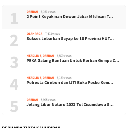
1
DAERAH
8,161 views
2 Point Keyakinan Dewan Jabar M Ichsan T…
2
OLAHRAGA
7,403 views
Sukses Lebarkan Sayap ke 10 Provinsi HUT…
3
HEADLINE
,
DAERAH
6,509 views
PEKA Galang Bantuan Untuk Korban Gempa C…
4
HEADLINE
,
DAERAH
6,159 views
Polresta Cirebon dan IJTI Buka Posko Kem…
5
DAERAH
5,925 views
Jelang Libur Nataru 2023 Tol Cisumdawu S…
PERUMDA TIRTA KAHURIPAN