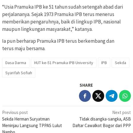
“Usia Pramuka IPB ke 51 tahun sudah setengah abad dari
perjalananya. Sejak 1973 Pramuka IPB terus menerus
memberikan pengaruhnya, baik di lingkup IPB, nasional
maupun lingkungan masyarakat,” katanya.
Ia pun berharap Pramuka IPB terus berkembang dan
terus maju bersama.
Dasa Darma
HUT ke-51 Pramuka IPB University
IPB
Sekda
Syarifah Sofiah
SHARE
Post
Previous post
Next post
Sekda Herman Suryatman
Tidak disangka-sangka, ASB
navigation
Meninjau Langsung TPPAS Lulut
Daftar Cawalkot Bogor dari PPP
Nambo