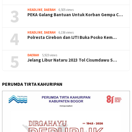
3
HEADLINE
,
DAERAH
6,505 views
PEKA Galang Bantuan Untuk Korban Gempa C…
4
HEADLINE
,
DAERAH
6,156 views
Polresta Cirebon dan IJTI Buka Posko Kem…
5
DAERAH
5,923 views
Jelang Libur Nataru 2023 Tol Cisumdawu S…
PERUMDA TIRTA KAHURIPAN