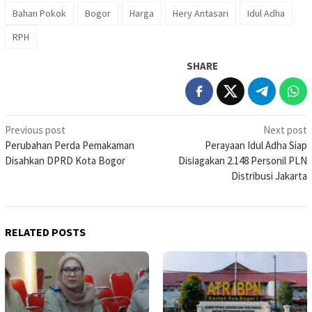
Bahan Pokok
Bogor
Harga
Hery Antasari
Idul Adha
RPH
SHARE
Post
Previous post
Next post
Perubahan Perda Pemakaman
Perayaan Idul Adha Siap
navigation
Disahkan DPRD Kota Bogor
Disiagakan 2.148 Personil PLN
Distribusi Jakarta
RELATED POSTS