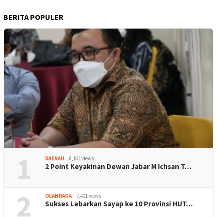
BERITA POPULER
1
DAERAH
8,161 views
2 Point Keyakinan Dewan Jabar M Ichsan T…
2
OLAHRAGA
7,401 views
Sukses Lebarkan Sayap ke 10 Provinsi HUT…