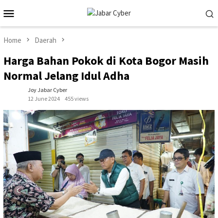
Skip
Mobile
to
Menu
content
Home
Daerah
Harga Bahan Pokok di Kota Bogor Masih
Normal Jelang Idul Adha
Joy Jabar Cyber
12 June 2024
455 views