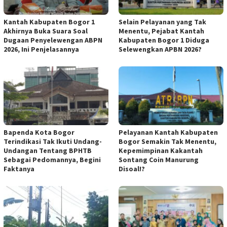
Kantah Kabupaten Bogor 1
Selain Pelayanan yang Tak
Akhirnya Buka Suara Soal
Menentu, Pejabat Kantah
Dugaan Penyelewengan ABPN
Kabupaten Bogor 1 Diduga
2026, Ini Penjelasannya
Selewengkan APBN 2026?
Bapenda Kota Bogor
Pelayanan Kantah Kabupaten
Terindikasi Tak Ikuti Undang-
Bogor Semakin Tak Menentu,
Undangan Tentang BPHTB
Kepemimpinan Kakantah
Sebagai Pedomannya, Begini
Sontang Coin Manurung
Faktanya
Disoal!?