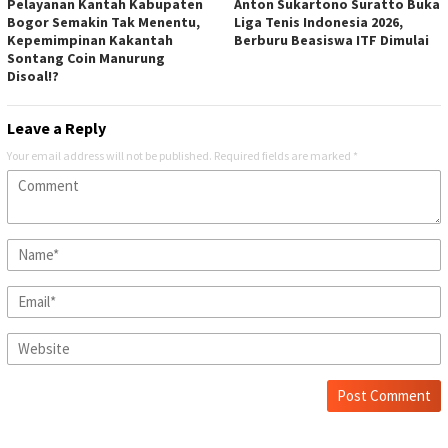
Pelayanan Kantah Kabupaten
Anton Sukartono Suratto Buka
Bogor Semakin Tak Menentu,
Liga Tenis Indonesia 2026,
Kepemimpinan Kakantah
Berburu Beasiswa ITF Dimulai
Sontang Coin Manurung
Disoal!?
Leave a Reply
Your email address will not be published.
Required fields are marked
*