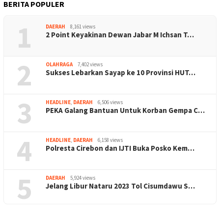
BERITA POPULER
1
DAERAH
8,161 views
2 Point Keyakinan Dewan Jabar M Ichsan T…
2
OLAHRAGA
7,402 views
Sukses Lebarkan Sayap ke 10 Provinsi HUT…
3
HEADLINE
,
DAERAH
6,506 views
PEKA Galang Bantuan Untuk Korban Gempa C…
4
HEADLINE
,
DAERAH
6,158 views
Polresta Cirebon dan IJTI Buka Posko Kem…
5
DAERAH
5,924 views
Jelang Libur Nataru 2023 Tol Cisumdawu S…