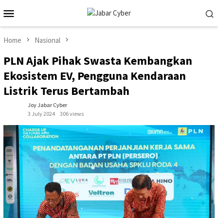
Skip
Mobile
to
Menu
content
Home
Nasional
PLN Ajak Pihak Swasta Kembangkan
Ekosistem EV, Pengguna Kendaraan
Listrik Terus Bertambah
Joy Jabar Cyber
3 July 2024
306 views