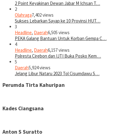
2 Point Keyakinan Dewan Jabar M Ichsan T…
2
Olahraga
7,402 views
Sukses Lebarkan Sayap ke 10 Provinsi HUT…
3
Headline
,
Daerah
6,505 views
PEKA Galang Bantuan Untuk Korban Gempa C…
4
Headline
,
Daerah
6,157 views
Polresta Cirebon dan IJTI Buka Posko Kem…
5
Daerah
5,924 views
Jelang Libur Nataru 2023 Tol Cisumdawu S…
Perumda Tirta Kahuripan
Kades Ciangsana
Anton S Suratto