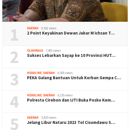
1
DAERAH
8,161 views
2 Point Keyakinan Dewan Jabar M Ichsan T…
2
OLAHRAGA
7,401 views
Sukses Lebarkan Sayap ke 10 Provinsi HUT…
3
HEADLINE
,
DAERAH
6,505 views
PEKA Galang Bantuan Untuk Korban Gempa C…
4
HEADLINE
,
DAERAH
6,155 views
Polresta Cirebon dan IJTI Buka Posko Kem…
5
DAERAH
5,923 views
Jelang Libur Nataru 2023 Tol Cisumdawu S…