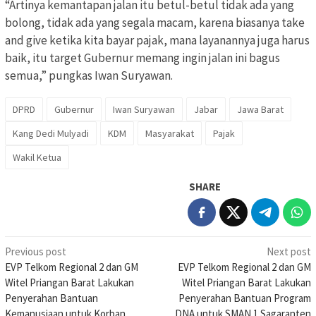
“Artinya kemantapan jalan itu betul-betul tidak ada yang
bolong, tidak ada yang segala macam, karena biasanya take
and give ketika kita bayar pajak, mana layanannya juga harus
baik, itu target Gubernur memang ingin jalan ini bagus
semua,” pungkas Iwan Suryawan.
DPRD
Gubernur
Iwan Suryawan
Jabar
Jawa Barat
Kang Dedi Mulyadi
KDM
Masyarakat
Pajak
Wakil Ketua
SHARE
Post
Previous post
Next post
EVP Telkom Regional 2 dan GM
EVP Telkom Regional 2 dan GM
navigation
Witel Priangan Barat Lakukan
Witel Priangan Barat Lakukan
Penyerahan Bantuan
Penyerahan Bantuan Program
Kemanusiaan untuk Korban
DNA untuk SMAN 1 Sagaranten