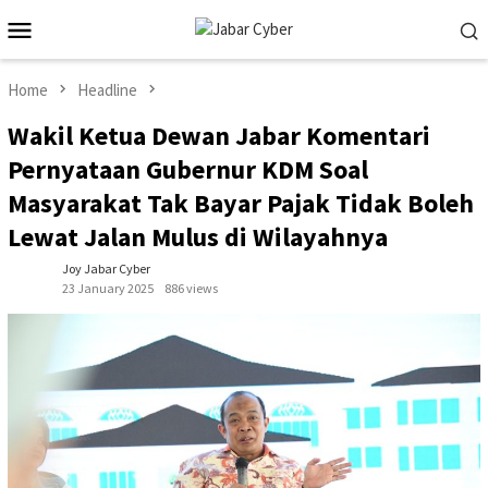
Skip
Mobile
to
Menu
content
Home
Headline
Wakil Ketua Dewan Jabar Komentari
Pernyataan Gubernur KDM Soal
Masyarakat Tak Bayar Pajak Tidak Boleh
Lewat Jalan Mulus di Wilayahnya
Joy Jabar Cyber
23 January 2025
886 views