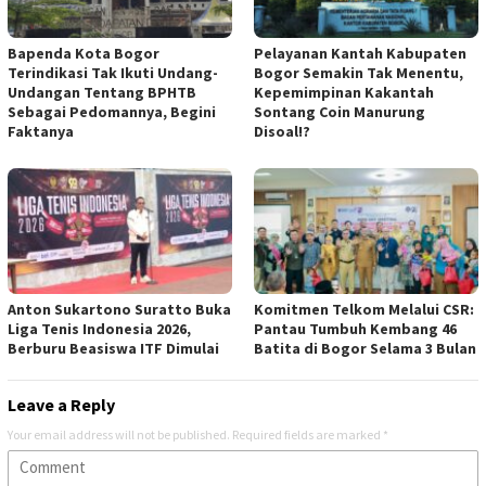
Bapenda Kota Bogor
Pelayanan Kantah Kabupaten
Terindikasi Tak Ikuti Undang-
Bogor Semakin Tak Menentu,
Undangan Tentang BPHTB
Kepemimpinan Kakantah
Sebagai Pedomannya, Begini
Sontang Coin Manurung
Faktanya
Disoal!?
Anton Sukartono Suratto Buka
Komitmen Telkom Melalui CSR:
Liga Tenis Indonesia 2026,
Pantau Tumbuh Kembang 46
Berburu Beasiswa ITF Dimulai
Batita di Bogor Selama 3 Bulan
Leave a Reply
Your email address will not be published.
Required fields are marked
*