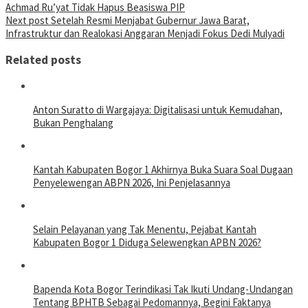
Achmad Ru’yat Tidak Hapus Beasiswa PIP
Next post
Setelah Resmi Menjabat Gubernur Jawa Barat,
Infrastruktur dan Realokasi Anggaran Menjadi Fokus Dedi Mulyadi
Related posts
Anton Suratto di Wargajaya: Digitalisasi untuk Kemudahan,
Bukan Penghalang
Kantah Kabupaten Bogor 1 Akhirnya Buka Suara Soal Dugaan
Penyelewengan ABPN 2026, Ini Penjelasannya
Selain Pelayanan yang Tak Menentu, Pejabat Kantah
Kabupaten Bogor 1 Diduga Selewengkan APBN 2026?
Bapenda Kota Bogor Terindikasi Tak Ikuti Undang-Undangan
Tentang BPHTB Sebagai Pedomannya, Begini Faktanya