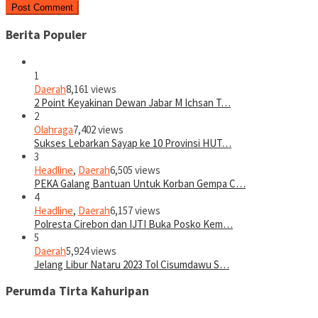
Berita Populer
1
Daerah
8,161 views
2 Point Keyakinan Dewan Jabar M Ichsan T…
2
Olahraga
7,402 views
Sukses Lebarkan Sayap ke 10 Provinsi HUT…
3
Headline
,
Daerah
6,505 views
PEKA Galang Bantuan Untuk Korban Gempa C…
4
Headline
,
Daerah
6,157 views
Polresta Cirebon dan IJTI Buka Posko Kem…
5
Daerah
5,924 views
Jelang Libur Nataru 2023 Tol Cisumdawu S…
Perumda Tirta Kahuripan