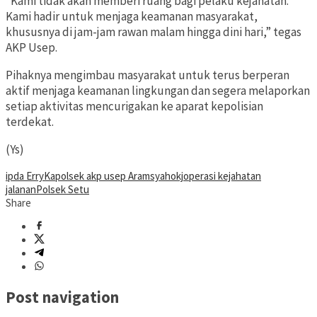
“Kami tidak akan memberi ruang bagi pelaku kejahatan.
Kami hadir untuk menjaga keamanan masyarakat,
khususnya di jam-jam rawan malam hingga dini hari,” tegas
AKP Usep.
Pihaknya mengimbau masyarakat untuk terus berperan
aktif menjaga keamanan lingkungan dan segera melaporkan
setiap aktivitas mencurigakan ke aparat kepolisian
terdekat.
(Ys)
ipda Erry
Kapolsek akp usep Aramsyah
okj
operasi kejahatan
jalanan
Polsek Setu
Share
Post navigation