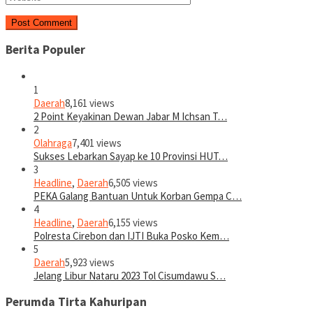
Berita Populer
1
Daerah
8,161 views
2 Point Keyakinan Dewan Jabar M Ichsan T…
2
Olahraga
7,401 views
Sukses Lebarkan Sayap ke 10 Provinsi HUT…
3
Headline
,
Daerah
6,505 views
PEKA Galang Bantuan Untuk Korban Gempa C…
4
Headline
,
Daerah
6,155 views
Polresta Cirebon dan IJTI Buka Posko Kem…
5
Daerah
5,923 views
Jelang Libur Nataru 2023 Tol Cisumdawu S…
Perumda Tirta Kahuripan