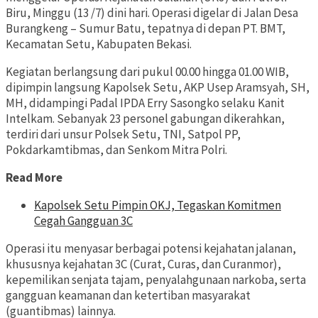
Biru, Minggu (13 /7) dini hari. Operasi digelar di Jalan Desa
Burangkeng – Sumur Batu, tepatnya di depan PT. BMT,
Kecamatan Setu, Kabupaten Bekasi.
Kegiatan berlangsung dari pukul 00.00 hingga 01.00 WIB,
dipimpin langsung Kapolsek Setu, AKP Usep Aramsyah, SH,
MH, didampingi Padal IPDA Erry Sasongko selaku Kanit
Intelkam. Sebanyak 23 personel gabungan dikerahkan,
terdiri dari unsur Polsek Setu, TNI, Satpol PP,
Pokdarkamtibmas, dan Senkom Mitra Polri.
Read More
Kapolsek Setu Pimpin OKJ, Tegaskan Komitmen
Cegah Gangguan 3C
Operasi itu menyasar berbagai potensi kejahatan jalanan,
khususnya kejahatan 3C (Curat, Curas, dan Curanmor),
kepemilikan senjata tajam, penyalahgunaan narkoba, serta
gangguan keamanan dan ketertiban masyarakat
(guantibmas) lainnya.