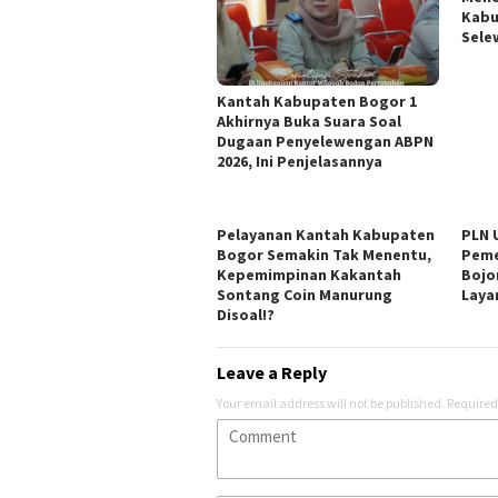
Kabu
Sele
Kantah Kabupaten Bogor 1
Akhirnya Buka Suara Soal
Dugaan Penyelewengan ABPN
2026, Ini Penjelasannya
Pelayanan Kantah Kabupaten
PLN 
Bogor Semakin Tak Menentu,
Peme
Kepemimpinan Kakantah
Bojo
Sontang Coin Manurung
Laya
Disoal!?
Leave a Reply
Your email address will not be published.
Required