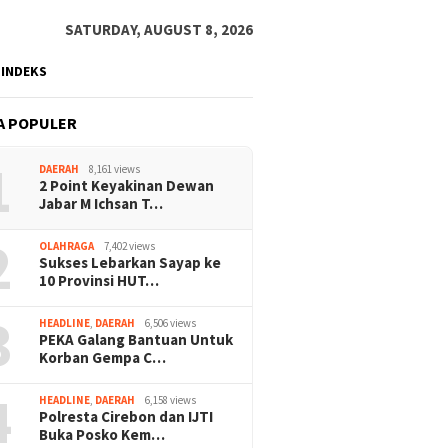
SATURDAY, AUGUST 8, 2026
INDEKS
A POPULER
1
DAERAH
8,161 views
2 Point Keyakinan Dewan
Jabar M Ichsan T…
2
OLAHRAGA
7,402 views
Sukses Lebarkan Sayap ke
10 Provinsi HUT…
3
HEADLINE
,
DAERAH
6,506 views
PEKA Galang Bantuan Untuk
Korban Gempa C…
4
HEADLINE
,
DAERAH
6,158 views
Polresta Cirebon dan IJTI
Buka Posko Kem…