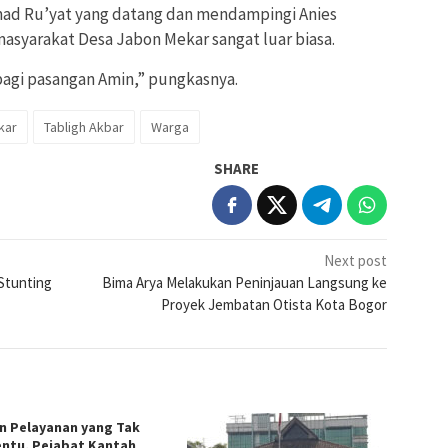
ad Ru’yat yang datang dan mendampingi Anies
yarakat Desa Jabon Mekar sangat luar biasa.
agi pasangan Amin,” pungkasnya.
kar
Tabligh Akbar
Warga
SHARE
Next post
Stunting
Bima Arya Melakukan Peninjauan Langsung ke
Proyek Jembatan Otista Kota Bogor
in Pelayanan yang Tak
ntu, Pejabat Kantah