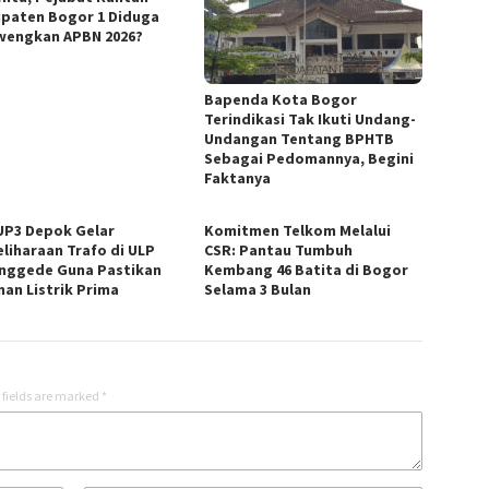
paten Bogor 1 Diduga
wengkan APBN 2026?
Bapenda Kota Bogor
Terindikasi Tak Ikuti Undang-
Undangan Tentang BPHTB
Sebagai Pedomannya, Begini
Faktanya
UP3 Depok Gelar
Komitmen Telkom Melalui
liharaan Trafo di ULP
CSR: Pantau Tumbuh
nggede Guna Pastikan
Kembang 46 Batita di Bogor
nan Listrik Prima
Selama 3 Bulan
 fields are marked
*