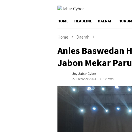
Skip
to
content
HOME
HEADLINE
DAERAH
HUKUM
Home
Daerah
Anies Baswedan Ha
Jabon Mekar Par
Joy Jabar Cyber
27 October 2023
335 views