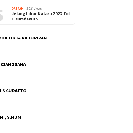
5
DAERAH
5,924 views
Jelang Libur Nataru 2023 Tol
Cisumdawu S…
DA TIRTA KAHURIPAN
 CIANGSANA
 S SURATTO
NI, S.HUM