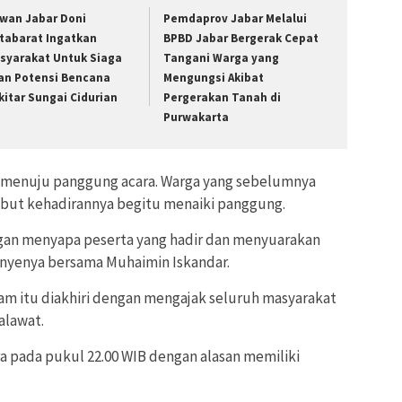
wan Jabar Doni
Pemdaprov Jabar Melalui
tabarat Ingatkan
BPBD Jabar Bergerak Cepat
syarakat Untuk Siaga
Tangani Warga yang
an Potensi Bencana
Mengungsi Akibat
kitar Sungai Cidurian
Pergerakan Tanah di
Purwakarta
ng menuju panggung acara. Warga yang sebelumnya
mbut kehadirannya begitu menaiki panggung.
ngan menyapa peserta yang hadir dan menyuarakan
nyenya bersama Muhaimin Iskandar.
m itu diakhiri dengan mengajak seluruh masyarakat
alawat.
a pada pukul 22.00 WIB dengan alasan memiliki