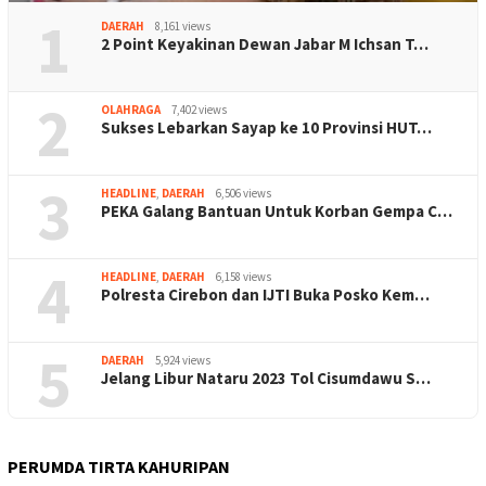
1
DAERAH
8,161 views
2 Point Keyakinan Dewan Jabar M Ichsan T…
2
OLAHRAGA
7,402 views
Sukses Lebarkan Sayap ke 10 Provinsi HUT…
3
HEADLINE
,
DAERAH
6,506 views
PEKA Galang Bantuan Untuk Korban Gempa C…
4
HEADLINE
,
DAERAH
6,158 views
Polresta Cirebon dan IJTI Buka Posko Kem…
5
DAERAH
5,924 views
Jelang Libur Nataru 2023 Tol Cisumdawu S…
PERUMDA TIRTA KAHURIPAN