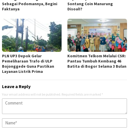
Sebagai Pedomannya, Begini
Sontang Coin Manurung
Faktanya
Disoal!?
PLN UP3 Depok Gelar
Komitmen Telkom Melalui CSR:
Pemeliharaan Trafo di ULP
Pantau Tumbuh Kembang 46
Bojonggede Guna Pastikan
Batita di Bogor Selama 3 Bulan
Layanan Listrik Prima
Leave a Reply
Your email address will not be published.
Required fields are marked
*