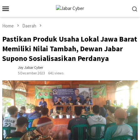
Skip
Mobile
to
Menu
content
Home
Daerah
Pastikan Produk Usaha Lokal Jawa Barat
Memiliki Nilai Tambah, Dewan Jabar
Supono Sosialisasikan Perdanya
Joy Jabar Cyber
5 December 2023
641 views