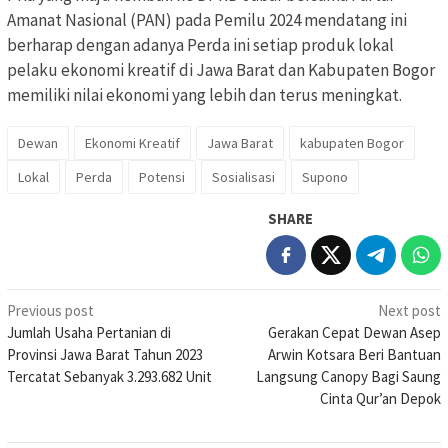
Amanat Nasional (PAN) pada Pemilu 2024 mendatang ini
berharap dengan adanya Perda ini setiap produk lokal
pelaku ekonomi kreatif di Jawa Barat dan Kabupaten Bogor
memiliki nilai ekonomi yang lebih dan terus meningkat.
Dewan
Ekonomi Kreatif
Jawa Barat
kabupaten Bogor
Lokal
Perda
Potensi
Sosialisasi
Supono
SHARE
Post
Previous post
Next post
Jumlah Usaha Pertanian di
Gerakan Cepat Dewan Asep
navigation
Provinsi Jawa Barat Tahun 2023
Arwin Kotsara Beri Bantuan
Tercatat Sebanyak 3.293.682 Unit
Langsung Canopy Bagi Saung
Cinta Qur’an Depok