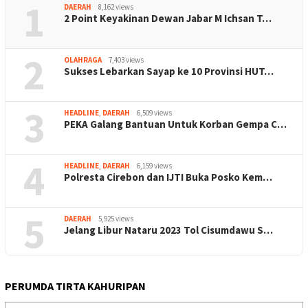
1
DAERAH
8,162 views
2 Point Keyakinan Dewan Jabar M Ichsan T…
2
OLAHRAGA
7,403 views
Sukses Lebarkan Sayap ke 10 Provinsi HUT…
3
HEADLINE
,
DAERAH
6,509 views
PEKA Galang Bantuan Untuk Korban Gempa C…
4
HEADLINE
,
DAERAH
6,159 views
Polresta Cirebon dan IJTI Buka Posko Kem…
5
DAERAH
5,925 views
Jelang Libur Nataru 2023 Tol Cisumdawu S…
PERUMDA TIRTA KAHURIPAN