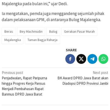
Majalengka pada bulan ini,” ujar Dedi.
Ia mengatakan, pemda juga menggandeng sejumlah pihak
dalam pelaksanaan GPM, di antaranya Bulog Majalengka.
Beras
Bey Machmudin
Bulog
Gerakan Pasar Murah
Majalengka
Taman Bagja Raharja
SHARE
Post
Previous post
Next post
Penjadwalan, Rapat Paripurna
BK Award DPRD Jawa Barat akan
navigation
hingga Progres Kerja Pansus
Diadopsi DPRD Provinsi Jambi
Menjadi Pembahasan Rapat
Banmus DPRD Jawa Barat