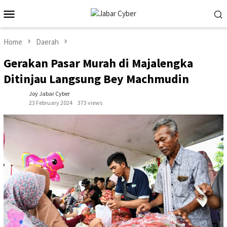
Skip
Mobile
to
Menu
content
Home
Daerah
Gerakan Pasar Murah di Majalengka
Ditinjau Langsung Bey Machmudin
Joy Jabar Cyber
23 February 2024
373 views