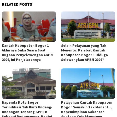
RELATED POSTS
Kantah Kabupaten Bogor 1
Selain Pelayanan yang Tak
Akhirnya Buka Suara Soal
Menentu, Pejabat Kantah
Dugaan Penyelewengan ABPN
Kabupaten Bogor 1 Diduga
2026, Ini Penjelasannya
Selewengkan APBN 2026?
Bapenda Kota Bogor
Pelayanan Kantah Kabupaten
Terindikasi Tak Ikuti Undang-
Bogor Semakin Tak Menentu,
Undangan Tentang BPHTB
Kepemimpinan Kakantah
Sebagai Pedomannya, Begini
Sontang Coin Manurung