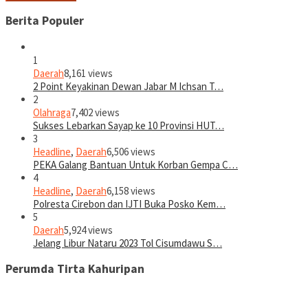
Berita Populer
1
Daerah
8,161 views
2 Point Keyakinan Dewan Jabar M Ichsan T…
2
Olahraga
7,402 views
Sukses Lebarkan Sayap ke 10 Provinsi HUT…
3
Headline
,
Daerah
6,506 views
PEKA Galang Bantuan Untuk Korban Gempa C…
4
Headline
,
Daerah
6,158 views
Polresta Cirebon dan IJTI Buka Posko Kem…
5
Daerah
5,924 views
Jelang Libur Nataru 2023 Tol Cisumdawu S…
Perumda Tirta Kahuripan