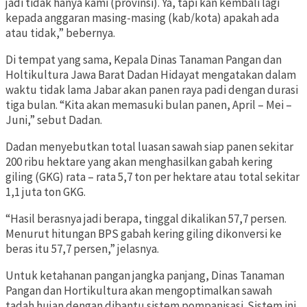
jadi tidak hanya kami (provinsi). Ya, tapi kan kembali lagi
kepada anggaran masing-masing (kab/kota) apakah ada
atau tidak,” bebernya.
Di tempat yang sama, Kepala Dinas Tanaman Pangan dan
Holtikultura Jawa Barat Dadan Hidayat mengatakan dalam
waktu tidak lama Jabar akan panen raya padi dengan durasi
tiga bulan. “Kita akan memasuki bulan panen, April – Mei –
Juni,” sebut Dadan.
Dadan menyebutkan total luasan sawah siap panen sekitar
200 ribu hektare yang akan menghasilkan gabah kering
giling (GKG) rata – rata 5,7 ton per hektare atau total sekitar
1,1 juta ton GKG.
“Hasil berasnya jadi berapa, tinggal dikalikan 57,7 persen.
Menurut hitungan BPS gabah kering giling dikonversi ke
beras itu 57,7 persen,” jelasnya.
Untuk ketahanan pangan jangka panjang, Dinas Tanaman
Pangan dan Hortikultura akan mengoptimalkan sawah
tadah hujan dengan dibantu sistem pompanisasi. Sistem ini