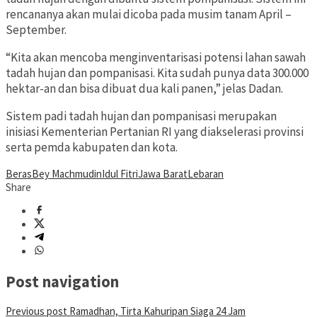
rencananya akan mulai dicoba pada musim tanam April –
September.
“Kita akan mencoba menginventarisasi potensi lahan sawah
tadah hujan dan pompanisasi. Kita sudah punya data 300.000
hektar-an dan bisa dibuat dua kali panen,” jelas Dadan.
Sistem padi tadah hujan dan pompanisasi merupakan
inisiasi Kementerian Pertanian RI yang diakselerasi provinsi
serta pemda kabupaten dan kota.
Beras
Bey Machmudin
Idul Fitri
Jawa Barat
Lebaran
Share
Post navigation
Previous post
Ramadhan, Tirta Kahuripan Siaga 24 Jam