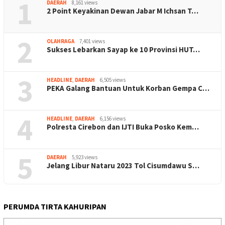
1
DAERAH
8,161 views
2 Point Keyakinan Dewan Jabar M Ichsan T…
2
OLAHRAGA
7,401 views
Sukses Lebarkan Sayap ke 10 Provinsi HUT…
3
HEADLINE
,
DAERAH
6,505 views
PEKA Galang Bantuan Untuk Korban Gempa C…
4
HEADLINE
,
DAERAH
6,156 views
Polresta Cirebon dan IJTI Buka Posko Kem…
5
DAERAH
5,923 views
Jelang Libur Nataru 2023 Tol Cisumdawu S…
PERUMDA TIRTA KAHURIPAN