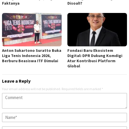
Faktanya
Disoal!?
Anton Sukartono Suratto Buka
Fondasi Baru Ekosistem
Liga Tenis Indonesia 2026,
Digital: DPR Dukung Komdigi
Berburu Beasiswa ITF Dimulai
Atur Kontribusi Platform
Global
Leave a Reply
Your email address will not be published.
Required fields are marked
*