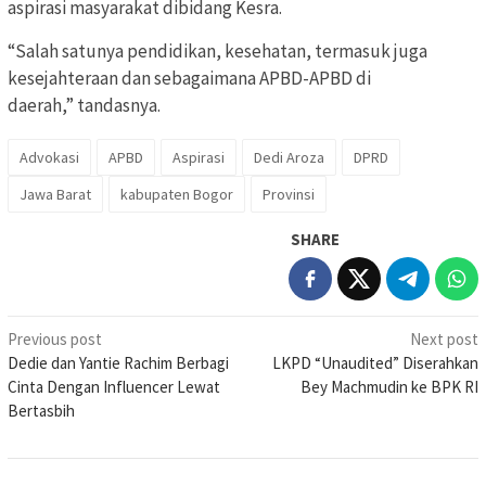
aspirasi masyarakat dibidang Kesra.
“Salah satunya pendidikan, kesehatan, termasuk juga
kesejahteraan dan sebagaimana APBD-APBD di
daerah,” tandasnya.
Advokasi
APBD
Aspirasi
Dedi Aroza
DPRD
Jawa Barat
kabupaten Bogor
Provinsi
SHARE
Post
Previous post
Next post
Dedie dan Yantie Rachim Berbagi
LKPD “Unaudited” Diserahkan
navigation
Cinta Dengan Influencer Lewat
Bey Machmudin ke BPK RI
Bertasbih