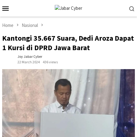
Skip
Mobile
to
Menu
content
Home
Nasional
Kantongi 35.667 Suara, Dedi Aroza Dapat
1 Kursi di DPRD Jawa Barat
Joy Jabar Cyber
22 March 2024
436 views