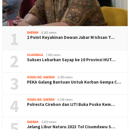
1
DAERAH
8,161 views
2 Point Keyakinan Dewan Jabar M Ichsan T…
2
OLAHRAGA
7,402 views
Sukses Lebarkan Sayap ke 10 Provinsi HUT…
3
HEADLINE
,
DAERAH
6,505 views
PEKA Galang Bantuan Untuk Korban Gempa C…
4
HEADLINE
,
DAERAH
6,156 views
Polresta Cirebon dan IJTI Buka Posko Kem…
5
DAERAH
5,923 views
Jelang Libur Nataru 2023 Tol Cisumdawu S…