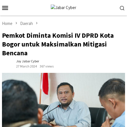
Skip
Mobile
to
Menu
content
Home
Daerah
Pemkot Diminta Komisi IV DPRD Kota
Bogor untuk Maksimalkan Mitigasi
Bencana
Joy Jabar Cyber
27 March 2024
367 views