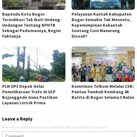
Bapenda Kota Bogor
Pelayanan Kantah Kabupaten
Terindikasi Tak Ikuti Undang-
Bogor Semakin Tak Menentu,
Undangan Tentang BPHTB
Kepemimpinan Kakantah
Sebagai Pedomannya, Begini
Sontang Coin Manurung
Faktanya
Disoal!?
PLN UP3 Depok Gelar
Komitmen Telkom Melalui CSR:
Pemeliharaan Trafo di ULP
Pantau Tumbuh Kembang 46
Bojonggede Guna Pastikan
Batita di Bogor Selama 3 Bulan
Layanan Listrik Prima
Leave a Reply
Your email address will not be published.
Required fields are marked
*