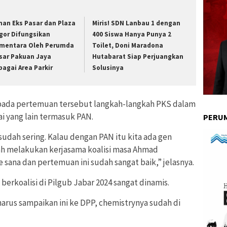
han Eks Pasar dan Plaza
Miris! SDN Lanbau 1 dengan
gor Difungsikan
400 Siswa Hanya Punya 2
mentara Oleh Perumda
Toilet, Doni Maradona
sar Pakuan Jaya
Hutabarat Siap Perjuangkan
bagai Area Parkir
Solusinya
pada pertemuan tersebut langkah-langkah PKS dalam
i yang lain termasuk PAN.
PERUM
dah sering. Kalau dengan PAN itu kita ada gen
ah melakukan kerjasama koalisi masa Ahmad
 sana dan pertemuan ini sudah sangat baik,” jelasnya.
rkoalisi di Pilgub Jabar 2024 sangat dinamis.
harus sampaikan ini ke DPP, chemistrynya sudah di