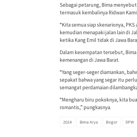
Sebagai petarung, Bima menyebut 
termasuk kembalinya Ridwan Kamil 
“Kita semua siap skenarionya, PKS a
kemudian menapaki jalan lain di J
ketika Kang Emil tidak di Jawa Bar
Dalam kesempatan tersebut, Bima 
kemenangan di Jawa Barat.
“Yang seger-seger diamankan, bahw
sepakat bahwa yang segar itu perlu,
semangat perdamaian dilambangka
“Mengharu biru pokoknya, kita buat
romantis,” pungkasnya.
2024
Bima Arya
Bogor
DPW