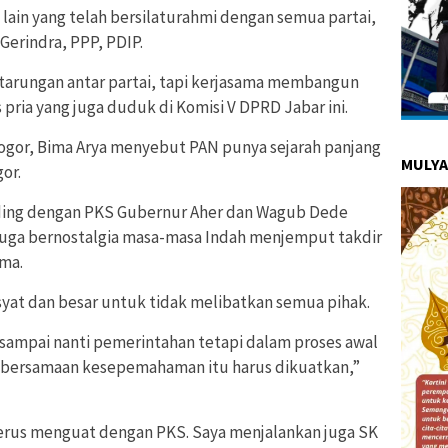
i lain yang telah bersilaturahmi dengan semua partai,
erindra, PPP, PDIP.
tarungan antar partai, tapi kerjasama membangun
 pria yang juga duduk di Komisi V DPRD Jabar ini.
ogor, Bima Arya menyebut PAN punya sejarah panjang
MULYA
or.
nding dengan PKS Gubernur Aher dan Wagub Dede
ak juga bernostalgia masa-masa Indah menjemput takdir
ima.
syat dan besar untuk tidak melibatkan semua pihak.
sampai nanti pemerintahan tetapi dalam proses awal
kebersamaan kesepemahaman itu harus dikuatkan,”
 terus menguat dengan PKS. Saya menjalankan juga SK