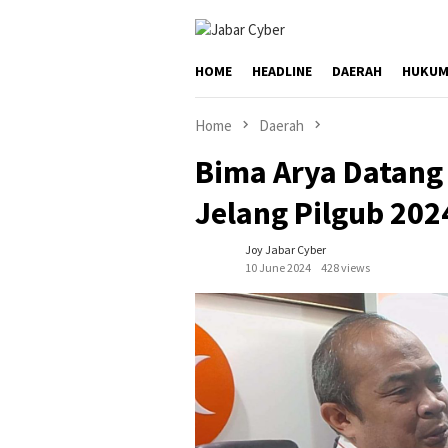
Skip
to
content
HOME
HEADLINE
DAERAH
HUKUM
Home
Daerah
Bima Arya Datang
Jelang Pilgub 202
Joy Jabar Cyber
10 June 2024
428 views