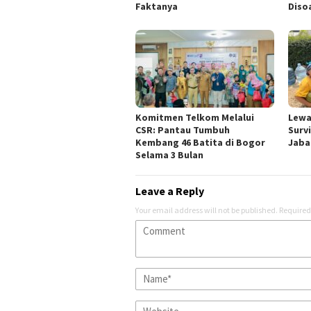
Faktanya
Disoa
Komitmen Telkom Melalui
Lewa
CSR: Pantau Tumbuh
Surv
Kembang 46 Batita di Bogor
Jabar
Selama 3 Bulan
Leave a Reply
Your email address will not be published.
Required