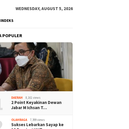
WEDNESDAY, AUGUST 5, 2026
INDEKS
A POPULER
1
DAERAH
8,161 views
2 Point Keyakinan Dewan
Jabar M Ichsan T…
2
OLAHRAGA
7,399 views
Sukses Lebarkan Sayap ke