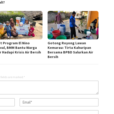
l!?
t Program El Nino
Gotong Royong Lawan
ival, BMM Bantu Warga
Kemarau: Tirta Kahuripan
 Hadapi Krisis Air Bersih
Bersama BPBD Salurkan Air
Bersih
 fields are marked
*