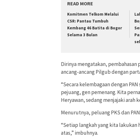
READ MORE
Komitmen Telkom Melalui
La
CSR: Pantau Tumbuh
Bo
Kembang 46 Batita di Bogor
Se
Selama 3 Bulan
Pa
se
Dirinya mengatakan, pembahasan 
ancang-ancang Pilgub dengan parta
“Secara kelembagaan dengan PAN su
pejuang, gen pemenang. Kita pern
Heryawan, sedang menjajaki arah ke
Menurutnya, peluang PKS dan PAN be
“Setiap langkah yang kita lakukan 
atas,” imbuhnya.