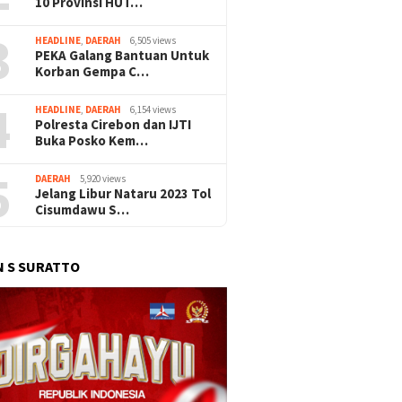
10 Provinsi HUT…
3
HEADLINE
,
DAERAH
6,505 views
PEKA Galang Bantuan Untuk
Korban Gempa C…
4
HEADLINE
,
DAERAH
6,154 views
Polresta Cirebon dan IJTI
Buka Posko Kem…
5
DAERAH
5,920 views
Jelang Libur Nataru 2023 Tol
Cisumdawu S…
 S SURATTO