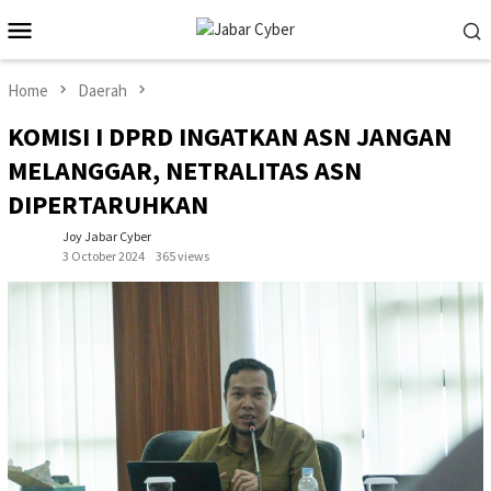
Skip
Mobile
to
Menu
content
Home
Daerah
KOMISI I DPRD INGATKAN ASN JANGAN
MELANGGAR, NETRALITAS ASN
DIPERTARUHKAN
Joy Jabar Cyber
3 October 2024
365 views