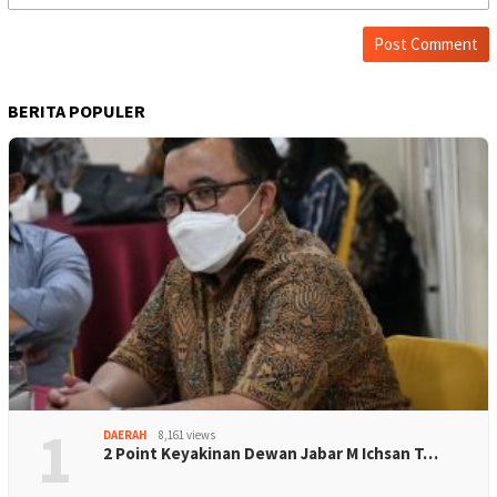
BERITA POPULER
1
DAERAH
8,161 views
2 Point Keyakinan Dewan Jabar M Ichsan T…