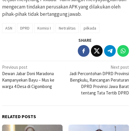
mengecam tindakan perusakan APK yang dilakukan oleh
pihak-pihak tidak bertanggung jawab.
ASN
DPRD
Komisi I
Netralitas
pilkada
SHARE
Post
Previous post
Next post
Dewan Jabar Doni Maradona
Jadi Percontohan DPRD Provinsi
navigation
Kampanyekan Bayu – Mus ke
Bengkulu, Rancangan Peraturan
warga 4 Desa di Cigombong
DPRD Provinsi Jawa Barat
tentang Tata Tertib DPRD
RELATED POSTS