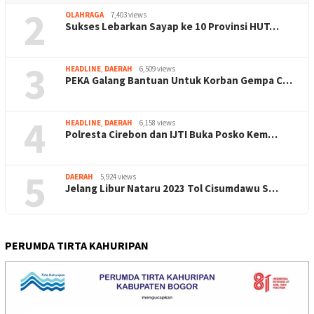
2
OLAHRAGA
7,403 views
Sukses Lebarkan Sayap ke 10 Provinsi HUT…
3
HEADLINE
,
DAERAH
6,509 views
PEKA Galang Bantuan Untuk Korban Gempa C…
4
HEADLINE
,
DAERAH
6,158 views
Polresta Cirebon dan IJTI Buka Posko Kem…
5
DAERAH
5,924 views
Jelang Libur Nataru 2023 Tol Cisumdawu S…
PERUMDA TIRTA KAHURIPAN