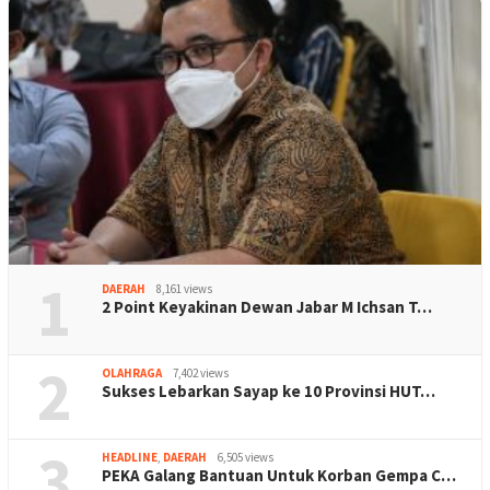
1
DAERAH
8,161 views
2 Point Keyakinan Dewan Jabar M Ichsan T…
2
OLAHRAGA
7,402 views
Sukses Lebarkan Sayap ke 10 Provinsi HUT…
3
HEADLINE
,
DAERAH
6,505 views
PEKA Galang Bantuan Untuk Korban Gempa C…