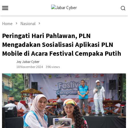
Skip
Mobile
to
Menu
content
Home
Nasional
Peringati Hari Pahlawan, PLN
Mengadakan Sosialisasi Aplikasi PLN
Mobile di Acara Festival Cempaka Putih
Joy Jabar Cyber
18 November 2024
396 views