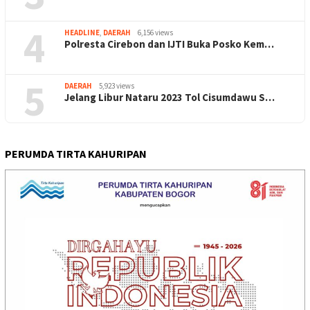
4
HEADLINE
,
DAERAH
6,156 views
Polresta Cirebon dan IJTI Buka Posko Kem…
5
DAERAH
5,923 views
Jelang Libur Nataru 2023 Tol Cisumdawu S…
PERUMDA TIRTA KAHURIPAN