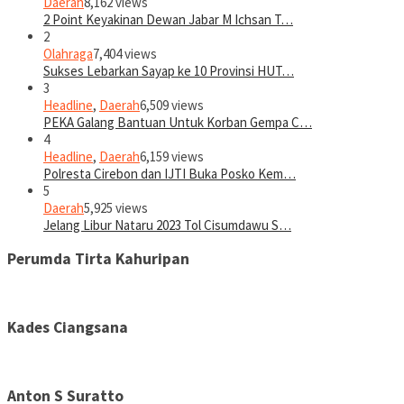
Daerah
8,162 views
2 Point Keyakinan Dewan Jabar M Ichsan T…
2
Olahraga
7,404 views
Sukses Lebarkan Sayap ke 10 Provinsi HUT…
3
Headline
,
Daerah
6,509 views
PEKA Galang Bantuan Untuk Korban Gempa C…
4
Headline
,
Daerah
6,159 views
Polresta Cirebon dan IJTI Buka Posko Kem…
5
Daerah
5,925 views
Jelang Libur Nataru 2023 Tol Cisumdawu S…
Perumda Tirta Kahuripan
Kades Ciangsana
Anton S Suratto