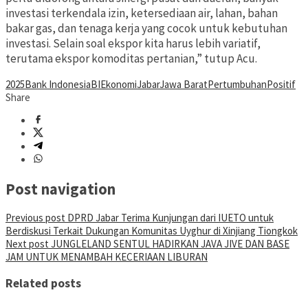
investasi terkendala izin, ketersediaan air, lahan, bahan
bakar gas, dan tenaga kerja yang cocok untuk kebutuhan
investasi. Selain soal ekspor kita harus lebih variatif,
terutama ekspor komoditas pertanian,” tutup Acu.
2025
Bank Indonesia
BI
Ekonomi
Jabar
Jawa Barat
Pertumbuhan
Positif
Share
Post navigation
Previous post
DPRD Jabar Terima Kunjungan dari IUETO untuk
Berdiskusi Terkait Dukungan Komunitas Uyghur di Xinjiang Tiongkok
Next post
JUNGLELAND SENTUL HADIRKAN JAVA JIVE DAN BASE
JAM UNTUK MENAMBAH KECERIAAN LIBURAN
Related posts