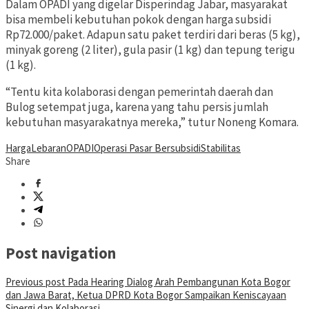
Dalam OPADI yang digelar Disperindag Jabar, masyarakat
bisa membeli kebutuhan pokok dengan harga subsidi
Rp72.000/paket. Adapun satu paket terdiri dari beras (5 kg),
minyak goreng (2 liter), gula pasir (1 kg) dan tepung terigu
(1 kg).
“Tentu kita kolaborasi dengan pemerintah daerah dan
Bulog setempat juga, karena yang tahu persis jumlah
kebutuhan masyarakatnya mereka,” tutur Noneng Komara.
Harga
Lebaran
OPADI
Operasi Pasar Bersubsidi
Stabilitas
Share
Post navigation
Previous post
Pada Hearing Dialog Arah Pembangunan Kota Bogor
dan Jawa Barat, Ketua DPRD Kota Bogor Sampaikan Keniscayaan
Sinergi dan Kolaborasi