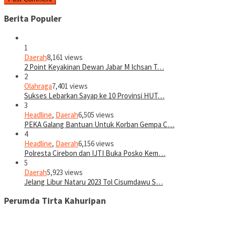
Berita Populer
1
Daerah
8,161 views
2 Point Keyakinan Dewan Jabar M Ichsan T…
2
Olahraga
7,401 views
Sukses Lebarkan Sayap ke 10 Provinsi HUT…
3
Headline
,
Daerah
6,505 views
PEKA Galang Bantuan Untuk Korban Gempa C…
4
Headline
,
Daerah
6,156 views
Polresta Cirebon dan IJTI Buka Posko Kem…
5
Daerah
5,923 views
Jelang Libur Nataru 2023 Tol Cisumdawu S…
Perumda Tirta Kahuripan