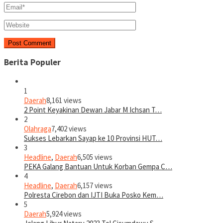
Berita Populer
1
Daerah
8,161 views
2 Point Keyakinan Dewan Jabar M Ichsan T…
2
Olahraga
7,402 views
Sukses Lebarkan Sayap ke 10 Provinsi HUT…
3
Headline
,
Daerah
6,505 views
PEKA Galang Bantuan Untuk Korban Gempa C…
4
Headline
,
Daerah
6,157 views
Polresta Cirebon dan IJTI Buka Posko Kem…
5
Daerah
5,924 views