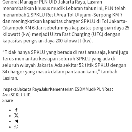
General Manager PLN UID Jakarta Raya, Lasiran
menambahkan khusus mudik Lebaran tahun ini, PLN telah
menambah 2 SPKLU Rest Area Tol Ulujami-Serpong KM 7
dan meningkatkan kapasitas charger SPKLU di Tol Jakarta-
Cikampek KM 6 dari sebelumnya kapasitas pengisian daya 25
kilowatt (kw) menjadi Ultra Fast Charging (UFC) dengan
kapasitas pengisian daya 200 kilowatt (kw).
“Tidak hanya SPKLU yang berada di rest area saja, kami juga
terus memantau kesiapan seluruh SPKLU yang ada di
seluruh wilayah Jakarta. Ada sekitar 52 titik SPKLU dengan
84 charger yang masuk dalam pantauan kami,” tambah
Lasiran.
Inspeksi
Jakarta Raya
Jalur
Kementerian ESDM
Mudik
PLN
Rest
Area
SPKLU
UID
Share